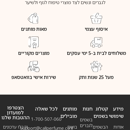
לגברים ונשים לצד מוצרי טיפוח לגוף ולשיער
איסוף עצמי
מאות מותגים
משלוחים לבית ב-5 ימי עסקים
מוצרים מקוריים
מעל 25 שנות ותק
שירות אישי בוואטסאפ
הצטרפו
מידע
קטלוג
חנות
מותגים
לכל שאלה
למועדון
שימושי
בשמים
מובילים
ההטבות שלנו
1-700-507-060
בשמים
לגברים
אודות
הבשמים
בושם
וקבלו עדכונים
support@callperfume.co.il