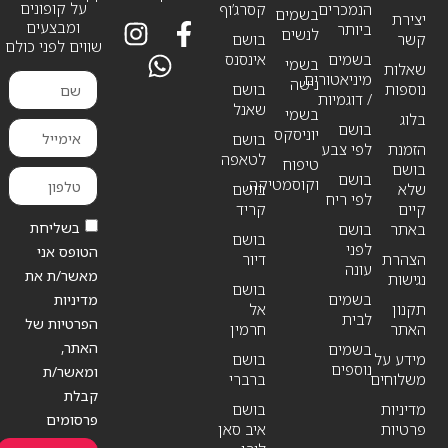
על קופונים
הנמכרים
קסרג’וף
בשמים
יצירת
ומבצעים
ביותר
לנשים
קשר
בושם
שווים לפני כולם
בשמים
אינסנס
בשמי
שאלות
מיניאטורים
נישה
נוספות
בושם
/ דוגמיות
שאנל
בשמי
בלוג
בושם
יוניסקס
בושם
הזמנת
לפי צבע
לטאפה
טיפוח
בושם
בושם
וקוסמטיקה
שלא
בושם
לפי ריח
קיים
קריד
בשליחת
באתר
בושם
בושם
לפני
הטופס אני
הצהרת
דיור
עונה
מאשר/ת את
נגישות
בושם
בשמים
מדיניות
תקנון
אל
לבית
הפרטיות של
האתר
חרמין
האתר,
בשמים
מידע על
בושם
נוספים
ומאשר/ת
משלוחים
ברברי
קבלת
מדיניות
בושם
פרסומים
פרטיות
איב סאן