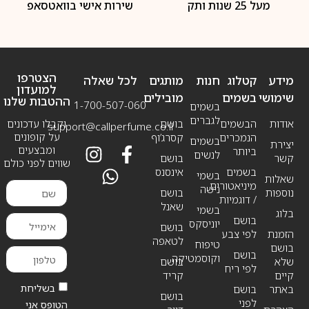
מעל 25 שנות ותק
שירות אישי בוואטסאפ
הצטרפו
מידע
קטלוג
חנות
מותגים
לכל שאלה
למועדון
שימושי
בשמים
מובילים
ההטבות שלנו
1-700-507-060
בשמים
לגברים
אודות
הבשמים
בושם
וקבלו עדכונים
support@callperfume.co.il
על קופונים
הנמכרים
קסרג’וף
בשמים
יצירת
ומבצעים
ביותר
לנשים
קשר
בושם
שווים לפני כולם
בשמים
אינסנס
בשמי
שאלות
מיניאטורים
נישה
נוספות
בושם
/ דוגמיות
שאנל
בשמי
בלוג
בושם
יוניסקס
בושם
הזמנת
לפי צבע
לטאפה
טיפוח
בושם
בושם
וקוסמטיקה
שלא
בושם
לפי ריח
קיים
קריד
בשליחת
באתר
בושם
בושם
לפני
הטופס אני