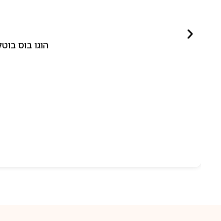
הוגו בוס בוטלד ביונד לאישה