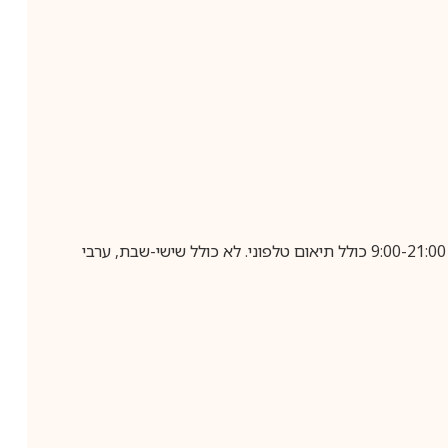
בביצוע הזמנה עד השעה 10:00 בימים א-ה, קבלת המשלוח תבוצע עד חמישה ימי עסקים מיום שלאחר ביצוע ההזמנה, בין השעות 9:00-21:00 כולל תיאום טלפוני. לא כולל שישי-שבת, ערבי