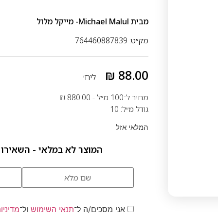
מבית
Michael Malul- מייקל מלול
מק״ט: 764460887839
₪
88.00
ליח׳
מחיר ל־100 מ״ל -
880.00
₪
גודל מ״ל: 10
המלאי אזל
המוצר לא במלאי - השאירו 
אני מסכים/ה ל־
תנאי השימוש
ול־
מדיניו