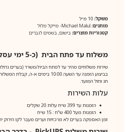
משקל:
10 מ״ל
מותגים:
Michael Malul- מייקל מלול
קטגוריות מוצרים:
בישום
,
בשמים לגברים
משלוח עד פתח הבית (כ-5 ימי עסקים)
שירות משלוחים מהיר עד לפתח הבית/משרד (בערים גדולות לפרטים 70-60
חג וחול המועד.
עלות השירות
הזמנות עד 399 ש״ח עלות 20 שקלים
הזמנות מעל 400 ש"ח : 15 ש״ח
זמן האספקה בערים לא מרכזיות וערים מעבר לקו הירוק יהיה 3-5 ימי עסק
שירות משלוח
PickUPS
- בדרך הביתה (כ-5 