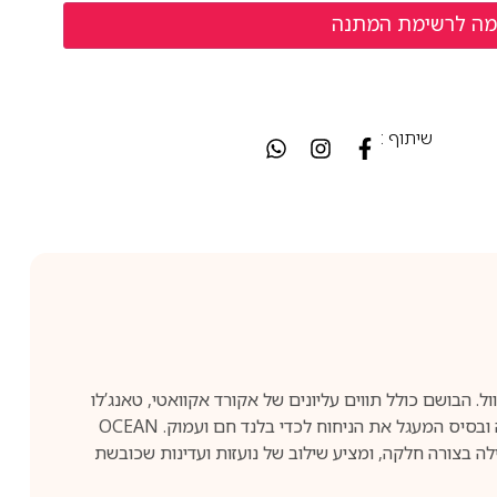
שיתוף :
 בשנת 2021. האף מאחורי היצירה הוא רוג’ר האוול. הבושם כולל תווים עליונים של אקורד אקוואטי, טאנג’לו
וקוקוס; תווי אמצעי של אצות ים, אָכילֵאה וגרניום; ותווי בסיס של פולי טונקה, אמברווד ומאסק. סנט עצי המאופיין בפתיחה רעננה ובסיס המעגל את הניחוח לכדי בלנד חם ועמוק. OCEAN
ילה בצורה חלקה, ומציע שילוב של נועזות ועדינות שכובשת