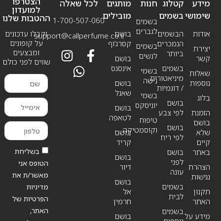
הצטרפו
מידע
קטלוג
חנות
מותגים
לכל שאלה
למועדון
שימושי
בשמים
מובילים
ההטבות שלנו
1-700-507-060
בשמים
לגברים
אודות
הבשמים
בושם
וקבלו עדכונים
support@callperfume.co.il
על קופונים
הנמכרים
קסרג’וף
בשמים
יצירת
ומבצעים
ביותר
לנשים
קשר
בושם
שווים לפני כולם
בשמים
אינסנס
בשמי
שאלות
מיניאטורים
נישה
נוספות
בושם
/ דוגמיות
שאנל
בשמי
בלוג
בושם
יוניסקס
בושם
הזמנת
לפי צבע
לטאפה
טיפוח
בושם
בושם
וקוסמטיקה
שלא
בושם
לפי ריח
קיים
קריד
בשליחת
באתר
בושם
בושם
לפני
הטופס אני
הצהרת
דיור
עונה
מאשר/ת את
נגישות
בושם
בשמים
מדיניות
תקנון
אל
לבית
הפרטיות של
האתר
חרמין
האתר,
בשמים
מידע על
בושם