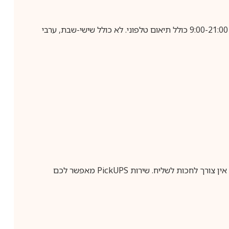
בביצוע הזמנה עד השעה 10:00 בימים א-ה, קבלת המשלוח תבוצע עד חמישה ימי עסקים מיום שלאחר ביצוע ההזמנה, בין השעות 9:00-21:00 כולל תיאום טלפוני. לא כולל שישי-שבת, ערבי
ין צורך לחכות לשליח. שירות
PickUPS
מאפשר לכם