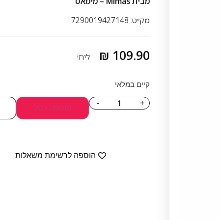
מבית
Mimas – מימאס
מק״ט: 7290019427148
₪
109.90
ליח׳
קיים במלאי
-
+
הוספה לסל
הוספה לרשימת משאלות