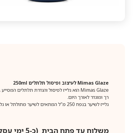
Mimas Glaze לעיצוב ופיסול תלתלים 250ml
רך ומוגדר לאורך היום.
גלייז לשיער בנפח 250 מ”ל המתאים לשיער מתולתל או גלי, מושלם לעיצוב תלתלים, שמירה על לחות ומראה שיער מטופח וזוהר.
משלוח עד פתח הבית (כ-5 ימי עסקים)