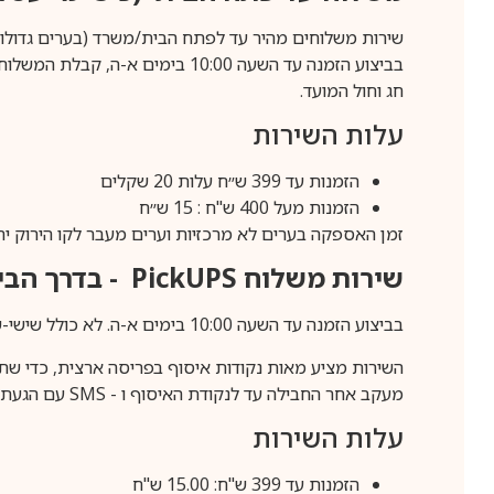
שירות משלוחים מהיר עד לפתח הבית/משרד (בערים גדולות לפרטים 70-60
חג וחול המועד.
עלות השירות
הזמנות עד 399 ש״ח עלות 20 שקלים
הזמנות מעל 400 ש"ח : 15 ש״ח
זמן האספקה בערים לא מרכזיות וערים מעבר לקו הירוק יהיה 3-5 ימי עסק
שירות משלוח
PickUPS
- בדרך הביתה (כ-5 
בביצוע הזמנה עד השעה 10:00 בימים א-ה. לא כולל שישי-שבת,ערבי חג וחול המועד.
השירות מציע מאות נקודות איסוף בפריסה ארצית, כדי שת
מעקב אחר החבילה עד לנקודת האיסוף ו -
SMS
עם הגעת ה
עלות השירות
הזמנות עד 399 ש"ח: 15.00 ש"ח