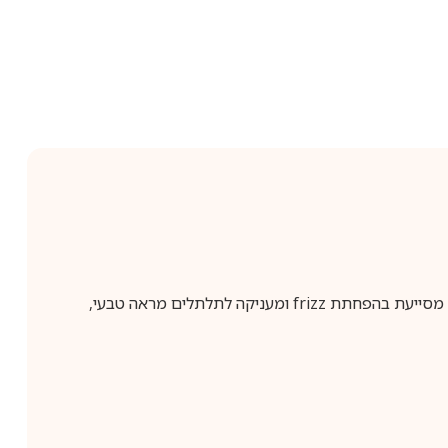
Mimas Glaze הוא גלייז לפיסול והגדרת תלתלים המסייע בעיצוב השיער תוך שמירה על מראה גמיש, מסודר ומלא ברק. הפורמולה מסייעת בהפחתת frizz ומעניקה לתלתלים מראה טבעי,