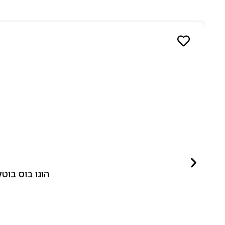
הוגו בוס בוטלד ביונד לאישה