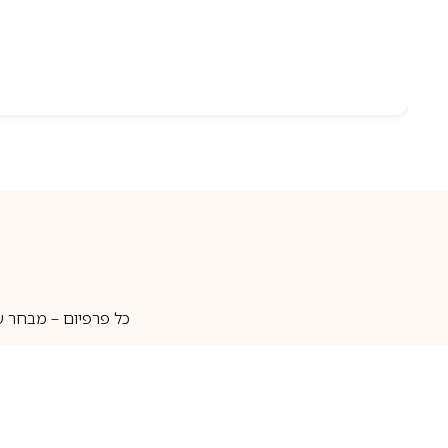
כל פרפיום – מבחר ע
איסוף עצמי
מאות מותגים