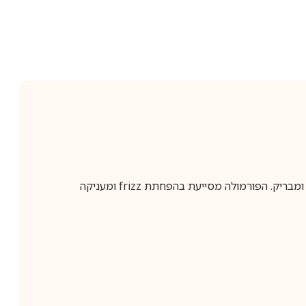
Mimas Glaze Cream 20:80 הוא קרם גלייז לשיער המסייע בהענקת לחות, ריכוך ועיצוב השיער תוך שמירה על מראה חלק, גמיש ומבריק. הפורמולה מסייעת בהפחתת frizz ומעניקה