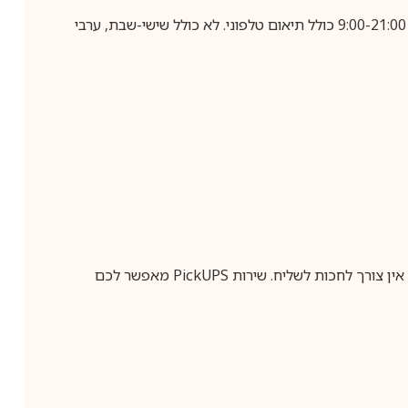
בביצוע הזמנה עד השעה 10:00 בימים א-ה, קבלת המשלוח תבוצע עד חמישה ימי עסקים מיום שלאחר ביצוע ההזמנה, בין השעות 9:00-21:00 כולל תיאום טלפוני. לא כולל שישי-שבת, ערבי
ין צורך לחכות לשליח. שירות
PickUPS
מאפשר לכם