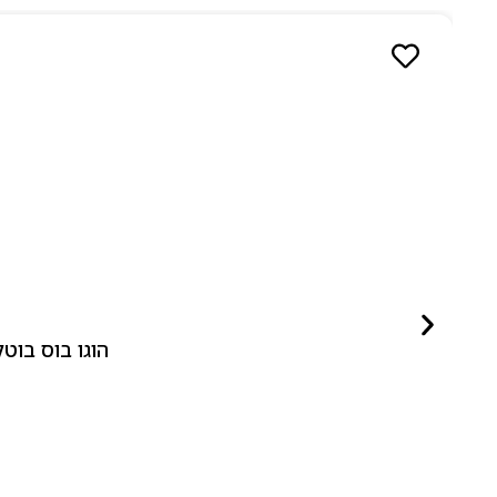
הוגו בוס בוטלד ביונד לאישה