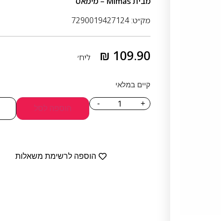
מבית
Mimas – מימאס
מק״ט: 7290019427124
₪
109.90
ליח׳
קיים במלאי
-
+
הוספה לסל
הוספה לרשימת משאלות