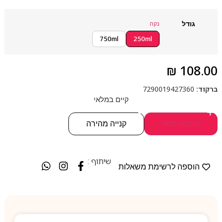
גודל
נקה
750ml
250ml
₪
108.00
ברקוד:
7290019427360
קיים במלאי
-
+
הוספה לסל
קנייה מהירה
שיתוף :
הוספה לרשימת משאלות