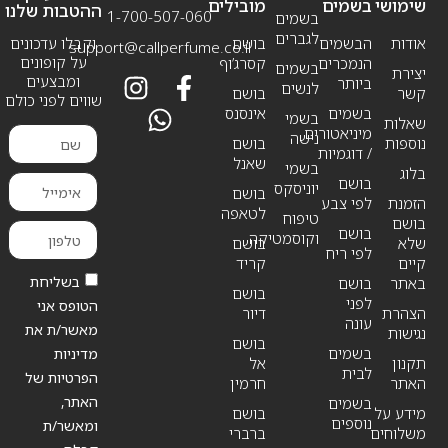
שימושי
בשמים
מובילים
ההטבות שלנו
1-700-507-060
בשמים
לגברים
אודות
הבשמים
בושם
וקבלו עדכונים
support@callperfume.co.il
על קופונים
הנמכרים
קסרג’וף
בשמים
יצירת
ומבצעים
ביותר
לנשים
קשר
בושם
שווים לפני כולם
בשמים
אינסנס
בשמי
שאלות
מיניאטורים
נישה
נוספות
בושם
/ דוגמיות
שאנל
בשמי
בלוג
בושם
יוניסקס
בושם
הזמנת
לפי צבע
לטאפה
טיפוח
בושם
בושם
וקוסמטיקה
שלא
בושם
לפי ריח
קיים
קריד
בשליחת
באתר
בושם
בושם
לפני
הטופס אני
הצהרת
דיור
עונה
מאשר/ת את
נגישות
בושם
בשמים
מדיניות
תקנון
אל
לבית
הפרטיות של
האתר
חרמין
האתר,
בשמים
מידע על
בושם
נוספים
ומאשר/ת
משלוחים
ברברי