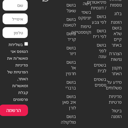
מיניאטורים
נישה
נוספות
בושם
/ דוגמיות
שאנל
בשמי
בלוג
בושם
יוניסקס
בושם
הזמנת
לפי צבע
לטאפה
טיפוח
בושם
בושם
וקוסמטיקה
שלא
בושם
לפי ריח
קיים
קריד
בשליחת
באתר
בושם
בושם
לפני
הטופס אני
הצהרת
דיור
עונה
מאשר/ת את
נגישות
בושם
בשמים
מדיניות
תקנון
אל
לבית
הפרטיות של
האתר
חרמין
האתר,
בשמים
מידע על
בושם
נוספים
ומאשר/ת
משלוחים
ברברי
קבלת
מדיניות
בושם
פרסומים
פרטיות
איב סאן
לורן
הרשמה
ביטול
הזמנה
בושם
מולקולה