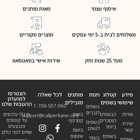
איסוף עצמי
מאות מותגים
משלוחים לבית ב-5 ימי עסקים
מוצרים מקוריים
מעל 25 שנות ותק
שירות אישי בוואטסאפ
הצטרפו
מידע
קטלוג
חנות
מותגים
לכל שאלה
למועדון
שימושי
בשמים
מובילים
ההטבות שלנו
1-700-507-060
בשמים
לגברים
אודות
הבשמים
בושם
וקבלו עדכונים
support@callperfume.co.il
על קופונים
הנמכרים
קסרג’וף
בשמים
יצירת
ומבצעים
ביותר
לנשים
קשר
בושם
שווים לפני כולם
בשמים
אינסנס
בשמי
שאלות