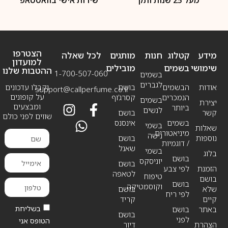
מעל 25 שנות ותק
שירות אישי בוואטסאפ
הצטרפו
מידע
קטלוג
חנות
מותגים
לכל שאלה
למועדון
שימושי
בשמים
מובילים
ההטבות שלנו
1-700-507-060
בשמים
לגברים
אודות
הבשמים
בושם
וקבלו עדכונים
support@callperfume.co.il
על קופונים
הנמכרים
קסרג’וף
בשמים
יצירת
ומבצעים
ביותר
לנשים
קשר
בושם
שווים לפני כולם
בשמים
אינסנס
בשמי
שאלות
מיניאטורים
נישה
נוספות
בושם
/ דוגמיות
שאנל
בשמי
בלוג
בושם
יוניסקס
בושם
הזמנת
לפי צבע
לטאפה
טיפוח
בושם
בושם
וקוסמטיקה
שלא
בושם
לפי ריח
קיים
קריד
בשליחת
באתר
בושם
בושם
לפני
הטופס אני
הצהרת
דיור