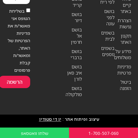
לפי ריח
קיים
קריד
בשליחת
באתר
בושם
בושם
לפני
הטופס אני
הצהרת
דיור
עונה
מאשר/ת את
נגישות
בושם
בשמים
מדיניות
תקנון
אל
לבית
הפרטיות של
האתר
חרמין
האתר,
בשמים
מידע על
בושם
נוספים
ומאשר/ת
משלוחים
ברברי
קבלת
מדיניות
בושם
פרסומים
פרטיות
איב סאן
לורן
הרשמה
ביטול
הזמנה
בושם
מולקולה
עיצוב ופיתוח אתר :
יו די סטודיו
1-700-507-060
שלחו וואטסאפ