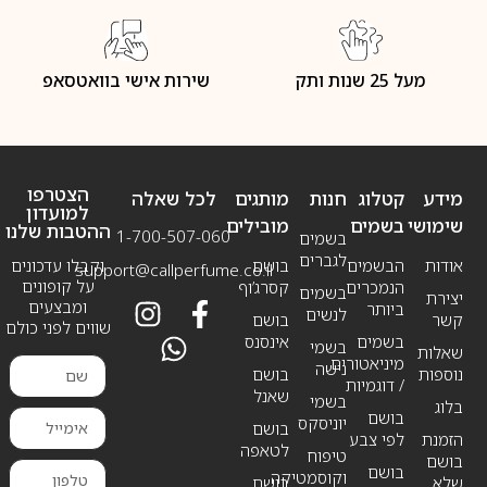
מעל 25 שנות ותק
שירות אישי בוואטסאפ
הצטרפו
מידע
קטלוג
חנות
מותגים
לכל שאלה
למועדון
שימושי
בשמים
מובילים
ההטבות שלנו
1-700-507-060
בשמים
לגברים
אודות
הבשמים
בושם
וקבלו עדכונים
support@callperfume.co.il
על קופונים
הנמכרים
קסרג’וף
בשמים
יצירת
ומבצעים
ביותר
לנשים
קשר
בושם
שווים לפני כולם
בשמים
אינסנס
בשמי
שאלות
מיניאטורים
נישה
נוספות
בושם
/ דוגמיות
שאנל
בשמי
בלוג
בושם
יוניסקס
בושם
הזמנת
לפי צבע
לטאפה
טיפוח
בושם
בושם
וקוסמטיקה
שלא
בושם