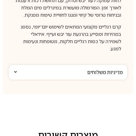
לחות עמוקה לעור יבש וסדוק, עם תחושת רכות ורעננות
לאורך זמן. הפורמולה מועשרת במינרלים מים המלח
ובניחוח טרופי של קיווי ומנגו לחוויית טיפוח מפנקת.
קרם רגליים מקצועי המתאים לשימוש יום־יומי, נספג
במהירות ומסייע בהרגעת עור יבש ועייף. אידאלי
לשמירה על כפות רגליים חלקות, מטופחות ונעימות
למגע.
מדיניות משלוחים
מוצרים קשורים