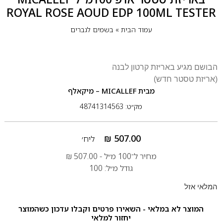
ROYAL ROSE AOUD EDP 100ML TESTER
עמוד הבית
»
בשמים לגברים
הבושם מגיע באריזת קרטון לבנה
(אריזת טסטר חדש)
מבית
MICALLEF – מיקאלף
מק״ט: 48741314563
₪
507.00
ליח׳
מחיר ל־100 מ״ל -
507.00
₪
גודל מ״ל: 100
המלאי אזל
המוצר לא במלאי - השאירו פרטים וקבלו עדכון כשהמוצר
יחזור למלאי