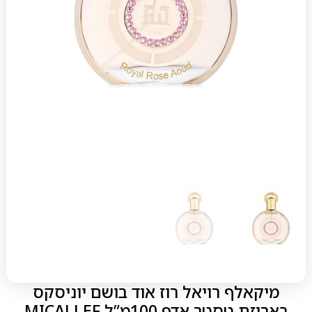
מיקאלף רויאל רוז אוד בושם יוניסקס
באריזת טסטר אדפ 100מ”ל MICALLEF