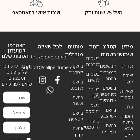
מעל 25 שנות ותק
שירות אישי בוואטסאפ
הצטרפו
מידע
קטלוג
חנות
מותגים
לכל שאלה
למועדון
שימושי
בשמים
מובילים
ההטבות שלנו
1-700-507-060
בשמים
לגברים
אודות
הבשמים
בושם
וקבלו עדכונים
support@callperfume.co.il
על קופונים
הנמכרים
קסרג’וף
בשמים
יצירת
ומבצעים
ביותר
לנשים
קשר
בושם
שווים לפני כולם
בשמים
אינסנס
בשמי
שאלות
מיניאטורים
נישה
נוספות
בושם
/ דוגמיות
שאנל
בשמי
בלוג
בושם
יוניסקס
בושם
הזמנת
לפי צבע
לטאפה
טיפוח
בושם
בושם
וקוסמטיקה
שלא
בושם
לפי ריח
קיים
קריד