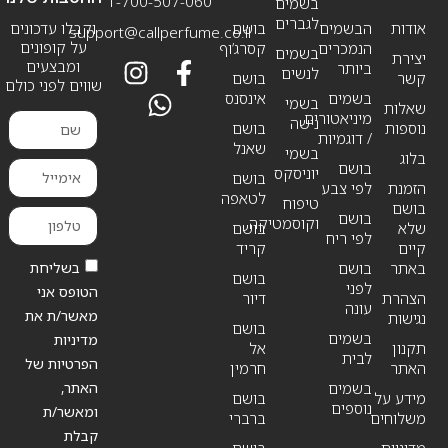
1-700-507-060
בשמים
לגברים
אודות
הבשמים
בושם
וקבלו עדכונים
support@callperfume.co.il
על קופונים
הנמכרים
קסרג’וף
בשמים
יצירת
ומבצעים
ביותר
לנשים
קשר
בושם
שווים לפני כולם
בשמים
אינסנס
בשמי
שאלות
מיניאטורים
נישה
נוספות
בושם
/ דוגמיות
שאנל
בשמי
בלוג
בושם
יוניסקס
בושם
הזמנת
לפי צבע
לטאפה
טיפוח
בושם
בושם
וקוסמטיקה
שלא
בושם
לפי ריח
קיים
קריד
בשליחת
באתר
בושם
בושם
לפני
הטופס אני
הצהרת
דיור
עונה
מאשר/ת את
נגישות
בושם
בשמים
מדיניות
תקנון
אל
לבית
הפרטיות של
האתר
חרמין
האתר,
בשמים
מידע על
בושם
נוספים
ומאשר/ת
משלוחים
ברברי
קבלת