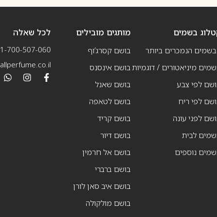
טלוג בשמים
מותגים מובילים
לכל שאלה
1-700-507-060
בשמים הנמכרים ביותר
בושם קסרג’וף
llperfume.co.il
מים מיניאטורים / דוגמיות
בושם אינסנס
שם לפי צבע
בושם שאנל
שם לפי ריח
בושם לטאפה
שם לפני עונה
בושם קריד
שמים לבית
בושם דיור
שמים נוספים
בושם אל חרמין
בושם ברברי
בושם איב סאן לורן
בושם מולקולה