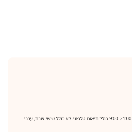
בביצוע הזמנה עד השעה 10:00 בימים א-ה, קבלת המשלוח תבוצע עד חמישה ימי עסקים מיום שלאחר ביצוע ההזמנה, בין השעות 9:00-21:00 כולל תיאום טלפוני. לא כולל שישי-שבת, ערבי