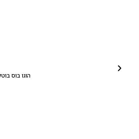
הוגו בוס בוטלד ביונד לאישה