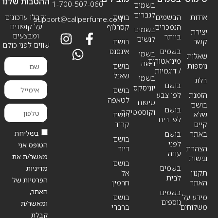
ההטבות שלנו
1-700-507-060
בשמים
לגברים
אודות
הבשמים
בושם
וקבלו עדכונים
support@callperfume.co.il
על קופונים
הנמכרים
קסרג’וף
בשמים
יצירת
ומבצעים
ביותר
לנשים
קשר
בושם
שווים לפני כולם
בשמים
אינסנס
בשמי
שאלות
מיניאטורים
נישה
נוספות
בושם
/ דוגמיות
שאנל
בשמי
בלוג
בושם
יוניסקס
בושם
הזמנת
לפי צבע
לטאפה
טיפוח
בושם
בושם
וקוסמטיקה
שלא
בושם
לפי ריח
קיים
קריד
בשליחת
באתר
בושם
בושם
לפני
הטופס אני
הצהרת
דיור
עונה
מאשר/ת את
נגישות
בושם
בשמים
מדיניות
תקנון
אל
לבית
הפרטיות של
האתר
חרמין
האתר,
בשמים
מידע על
בושם
נוספים
ומאשר/ת
משלוחים
ברברי
קבלת