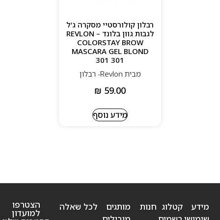
רבלון קולורסטיי מסקרה ג’ל
לגבות גוון בלונד – REVLON
COLORSTAY BROW
MASCARA GEL BLOND
301 301
מבית Revlon- רבלון
₪
59.00
מידע נוסף
הצטרפו
מידע
קטלוג
חנות
מותגים
לכל שאלה
למועדון
שימושי
בשמים
מובילים