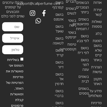
לגברים
אודות
הבשמים
בושם
וקבלו עדכונים
support@callperfume.co.il
על קופונים
הנמכרים
קסרג’וף
בשמים
יצירת
ומבצעים
ביותר
לנשים
קשר
בושם
שווים לפני כולם
בשמים
אינסנס
בשמי
שאלות
מיניאטורים
נישה
נוספות
בושם
/ דוגמיות
שאנל
בשמי
בלוג
בושם
יוניסקס
בושם
הזמנת
לפי צבע
לטאפה
טיפוח
בושם
בושם
וקוסמטיקה
שלא
בושם
לפי ריח
קיים
קריד
בשליחת
באתר
בושם
בושם
לפני
הטופס אני
הצהרת
דיור
עונה
מאשר/ת את
נגישות
בושם
בשמים
מדיניות
תקנון
אל
לבית
הפרטיות של
האתר
חרמין
האתר,
בשמים
מידע על
בושם
נוספים
ומאשר/ת
משלוחים
ברברי
קבלת
מדיניות
בושם
פרסומים