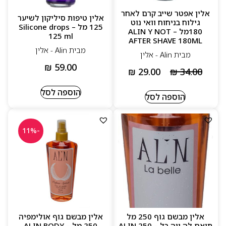
אלין אפטר שייב קרם לאחר
אלין טיפות סיליקון לשיער
גילוח בניחוח וואי נוט
125 מל – Silicone drops
180מל – ALIN Y NOT
125 ml
AFTER SHAVE 180ML
מבית Alin - אלין
מבית Alin - אלין
₪
59.00
₪
29.00
₪
34.00
הוספה לסל
הוספה לסל
-11%
אלין מבשם גוף 250 מל
אלין מבשם גוף אולימפיה
תואם לה ויה בל – ALIN 250
250 מל – ALIN BODY