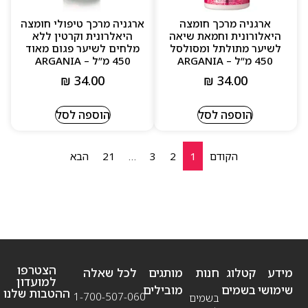
ארגניה מרכך חומצה
ארגניה מרכך טיפולי חומצה
היאלורונית וחמאת שיאה
היאלרונית וקרטין ללא
לשיער מתולתל ומסולסל
מלחים לשיער פגום מאוד
450 מ”ל – ARGANIA
450 מ”ל – ARGANIA
₪
34.00
₪
34.00
הוספה לסל
הוספה לסל
הקודם
1
2
3
…
21
הבא
הצטרפו
מידע
קטלוג
חנות
מותגים
לכל שאלה
למועדון
שימושי
בשמים
מובילים
ההטבות שלנו
1-700-507-060
בשמים