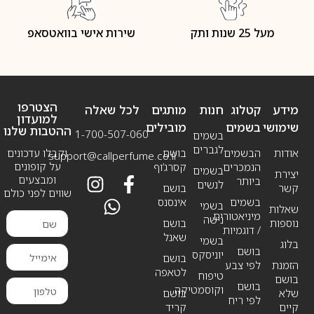
מעל 25 שנות ותק
שירות אישי בוואטסאפ
הצטרפו
מידע
קטלוג
חנות
מותגים
לכל שאלה
למועדון
שימושי
בשמים
מובילים
ההטבות שלנו
1-700-507-060
בשמים
לגברים
אודות
הבשמים
בושם
וקבלו עדכונים
support@callperfume.co.il
על קופונים
הנמכרים
קסרג’וף
בשמים
יצירת
ומבצעים
ביותר
לנשים
קשר
בושם
שווים לפני כולם
בשמים
אינסנס
בשמי
שאלות
מיניאטורים
נישה
נוספות
בושם
/ דוגמיות
שאנל
בשמי
בלוג
בושם
יוניסקס
בושם
הזמנת
לפי צבע
לטאפה
טיפוח
בושם
בושם
וקוסמטיקה
שלא
בושם
לפי ריח
קיים
קריד