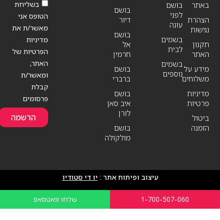
בשליחת
באתר
בושם
בושם
לפני
הטופס אני
הצהרת
דיור
עונה
מאשר/ת את
נגישות
בושם
בשמים
מדיניות
תקנון
אל
לבית
הפרטיות של
האתר
חרמין
האתר,
בשמים
מידע על
בושם
נוספים
ומאשר/ת
משלוחים
ברברי
קבלת
מדיניות
בושם
פרסומים
פרטיות
איב סאן
לורן
הרשמה
ביטול
הזמנה
בושם
מולקולה
עיצוב ופיתוח אתר :
יו די סטודיו
1-700-507-060
שלחו וואטסאפ