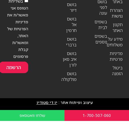
בשליחת
באתר
בושם
בושם
לפני
הטופס אני
הצהרת
דיור
עונה
מאשר/ת את
נגישות
בושם
בשמים
מדיניות
תקנון
אל
לבית
הפרטיות של
האתר
חרמין
האתר,
בשמים
מידע על
בושם
נוספים
ומאשר/ת
משלוחים
ברברי
קבלת
מדיניות
בושם
פרסומים
פרטיות
איב סאן
לורן
הרשמה
ביטול
הזמנה
בושם
מולקולה
עיצוב ופיתוח אתר :
יו די סטודיו
1-700-507-060
שלחו וואטסאפ