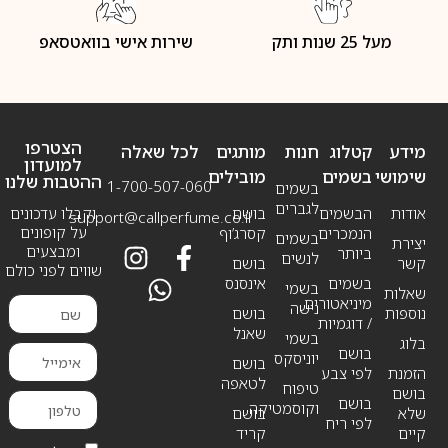
מעל 25 שנות ותק
שירות אישי בוואטסאפ
הצטרפו
מידע
קטלוג
חנות
מותגים
לכל שאלה
למועדון
שימושי
בשמים
מובילים
ההטבות שלנו
1-700-507-060
בשמים
לגברים
אודות
הבשמים
בושם
וקבלו עדכונים
support@callperfume.co.il
על קופונים
הנמכרים
קסרג’וף
בשמים
יצירת
ומבצעים
ביותר
לנשים
קשר
בושם
שווים לפני כולם
בשמים
אינסנס
בשמי
שאלות
מיניאטורים
נישה
נוספות
בושם
/ דוגמיות
שאנל
בשמי
בלוג
בושם
יוניסקס
בושם
הזמנת
לפי צבע
לטאפה
טיפוח
בושם
בושם
וקוסמטיקה
שלא
בושם
לפי ריח
קיים
קריד