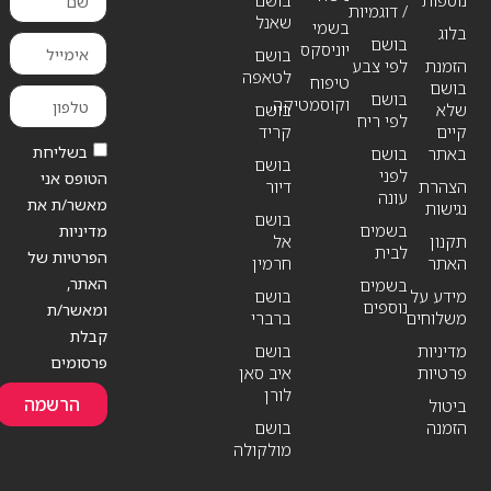
/ דוגמיות
שאנל
בשמי
בלוג
בושם
יוניסקס
בושם
הזמנת
לפי צבע
לטאפה
טיפוח
בושם
בושם
וקוסמטיקה
שלא
בושם
לפי ריח
קיים
קריד
בשליחת
באתר
בושם
בושם
לפני
הטופס אני
הצהרת
דיור
עונה
מאשר/ת את
נגישות
בושם
בשמים
מדיניות
תקנון
אל
לבית
הפרטיות של
האתר
חרמין
האתר,
בשמים
מידע על
בושם
נוספים
ומאשר/ת
משלוחים
ברברי
קבלת
מדיניות
בושם
פרסומים
פרטיות
איב סאן
לורן
הרשמה
ביטול
הזמנה
בושם
מולקולה