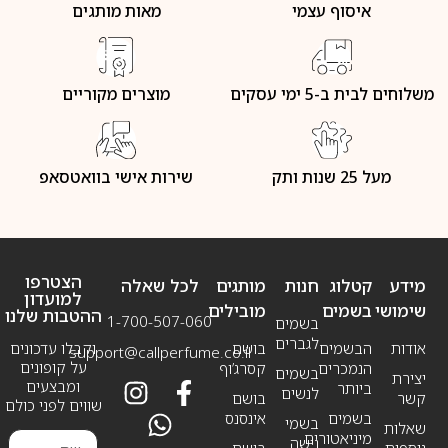
איסוף עצמי
מאות מותגים
משלוחים לבית ב-5 ימי עסקים
מוצרים מקוריים
מעל 25 שנות ותק
שירות אישי בוואטסאפ
הצטרפו
מידע
קטלוג
חנות
מותגים
לכל שאלה
למועדון
שימושי
בשמים
מובילים
ההטבות שלנו
1-700-507-060
בשמים
לגברים
אודות
הבשמים
בושם
וקבלו עדכונים
support@callperfume.co.il
על קופונים
הנמכרים
קסרג’וף
בשמים
יצירת
ומבצעים
ביותר
לנשים
קשר
בושם
שווים לפני כולם
בשמים
אינסנס
בשמי
שאלות
מיניאטורים
נישה
נוספות
בושם