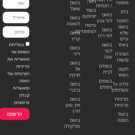
נישה
נוספות
בושם
/ דוגמיות
שאנל
בשמי
בלוג
בושם
יוניסקס
בושם
הזמנת
לפי צבע
לטאפה
טיפוח
בושם
בושם
וקוסמטיקה
שלא
בושם
לפי ריח
קיים
קריד
בשליחת
באתר
בושם
בושם
לפני
הטופס אני
הצהרת
דיור
עונה
מאשר/ת את
נגישות
בושם
בשמים
מדיניות
תקנון
אל
לבית
הפרטיות של
האתר
חרמין
האתר,
בשמים
מידע על
בושם
נוספים
ומאשר/ת
משלוחים
ברברי
קבלת
מדיניות
בושם
פרסומים
פרטיות
איב סאן
לורן
הרשמה
ביטול
הזמנה
בושם
מולקולה