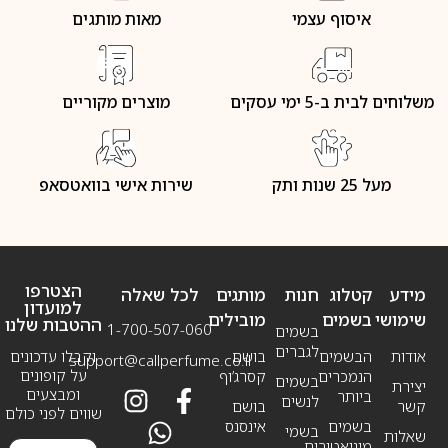
איסוף עצמי
מאות מותגים
משלוחים לבית ב-5 ימי עסקים
מוצרים מקוריים
מעל 25 שנות ותק
שירות אישי בוואטסאפ
הצטרפו
מידע
קטלוג
חנות
מותגים
לכל שאלה
למועדון
שימושי
בשמים
מובילים
ההטבות שלנו
1-700-507-060
בשמים
לגברים
אודות
הבשמים
בושם
וקבלו עדכונים
support@callperfume.co.il
על קופונים
הנמכרים
קסרג’וף
בשמים
יצירת
ומבצעים
ביותר
לנשים
קשר
בושם
שווים לפני כולם
בשמים
אינסנס
בשמי
שאלות
מיניאטורים