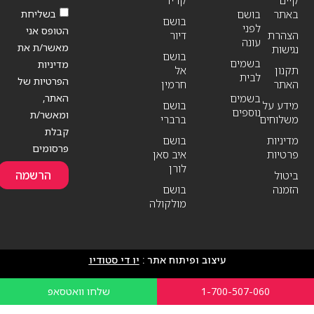
קיים
קריד
בשליחת
באתר
בושם
בושם
לפני
הטופס אני
הצהרת
דיור
עונה
מאשר/ת את
נגישות
בושם
בשמים
מדיניות
תקנון
אל
לבית
הפרטיות של
האתר
חרמין
האתר,
בשמים
מידע על
בושם
נוספים
ומאשר/ת
משלוחים
ברברי
קבלת
מדיניות
בושם
פרסומים
פרטיות
איב סאן
לורן
הרשמה
ביטול
הזמנה
בושם
מולקולה
עיצוב ופיתוח אתר :
יו די סטודיו
1-700-507-060
שלחו וואטסאפ