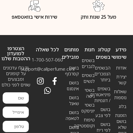
מעל 25 שנות ותק
שירות אישי בוואטסאפ
הצטרפו
מידע
קטלוג
חנות
מותגים
לכל שאלה
למועדון
שימושי
בשמים
מובילים
ההטבות שלנו
1-700-507-060
בשמים
לגברים
אודות
הבשמים
בושם
וקבלו עדכונים
support@callperfume.co.il
על קופונים
הנמכרים
קסרג’וף
בשמים
יצירת
ומבצעים
ביותר
לנשים
קשר
בושם
שווים לפני כולם
בשמים
אינסנס
בשמי
שאלות
מיניאטורים
נישה
נוספות
בושם
/ דוגמיות
שאנל
בשמי
בלוג
בושם
יוניסקס
בושם
הזמנת
לפי צבע
לטאפה
טיפוח
בושם
בושם
וקוסמטיקה
שלא
בושם
לפי ריח