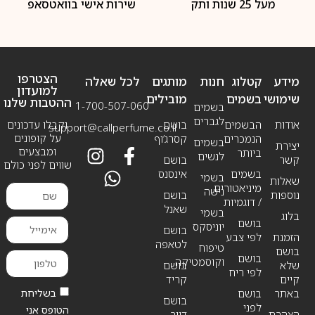
מעל 25 שנות ותק
שירות אישי בוואטסאפ
הצטרפו
מידע
קטלוג
חנות
מותגים
לכל שאלה
למועדון
שימושי
בשמים
מובילים
ההטבות שלנו
1-700-507-060
בשמים
לגברים
אודות
הבשמים
בושם
וקבלו עדכונים
support@callperfume.co.il
על קופונים
הנמכרים
קסרג’וף
בשמים
יצירת
ומבצעים
ביותר
לנשים
קשר
בושם
שווים לפני כולם
בשמים
אינסנס
בשמי
שאלות
מיניאטורים
נישה
נוספות
בושם
/ דוגמיות
שאנל
בשמי
בלוג
בושם
יוניסקס
בושם
הזמנת
לפי צבע
לטאפה
טיפוח
בושם
בושם
וקוסמטיקה
שלא
בושם
לפי ריח
קיים
קריד
בשליחת
באתר
בושם
בושם
לפני
הטופס אני
הצהרת
דיור