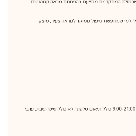
ת מראה העור באזור העיניים. הפורמולה המתקדמת מסייעת בהפחתת מראה קמטוטים
תר. אידאלי למי שמחפשת טיפול ממוקד למראה צעיר, מוצק
בביצוע הזמנה עד השעה 10:00 בימים א-ה, קבלת המשלוח תבוצע עד חמישה ימי עסקים מיום שלאחר ביצוע ההזמנה, בין השעות 9:00-21:00 כולל תיאום טלפוני. לא כולל שישי-שבת, ערבי