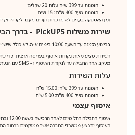
הזמנות עד 399 ש״ח עלות 20 שקלים
הזמנות מעל 400 ש"ח : 15 ש״ח
זמן האספקה בערים לא מרכזיות וערים מעבר לקו הירוק יהיה 3-5 ימי עסק
שירות משלוח
PickUPS
- בדרך הביתה (כ-5 
בביצוע הזמנה עד השעה 10:00 בימים א-ה. לא כולל שישי-שבת,ערבי חג וחול המועד.
השירות מציע מאות נקודות איסוף בפריסה ארצית, כדי שת
מעקב אחר החבילה עד לנקודת האיסוף ו -
SMS
עם הגעת ה
עלות השירות
הזמנות עד 399 ש"ח: 15.00 ש"ח
הזמנות מעל 400 ש"ח: 5.00 ש"ח
איסוף עצמי
איסוף החבילה החל מיום לאחר הרכישה בשעה 12:00 ובתיאום מראש בלבד.
האיסוף יתבצע ממשרדי החברה אשר ממוקמים ברחוב החרושת 25, ר