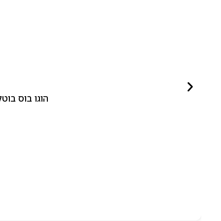
הוגו בוס בוטלד ביונד לאישה