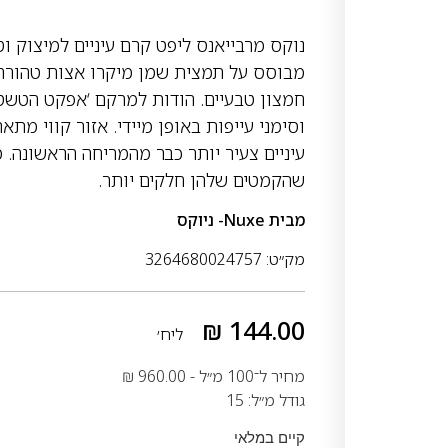
נוקס מרבייאנס ליפט קרם עיניים למיצוק וטי
מבוסס על תמצית שמן מיקרו אצות טהורה ויצ
חמצון טבעיים. הודות למרקם ‘אפקט הטשטו
וסימני עייפות באופן מיידי. אזור קווי מת
שהקמטים שלהן חלקים יותר.
מבית
Nuxe- ניוקס
מק״ט: 3264680024757
₪
144.00
ליח׳
מחיר ל־100 מ״ל -
960.00
₪
גודל מ״ל: 15
קיים במלאי