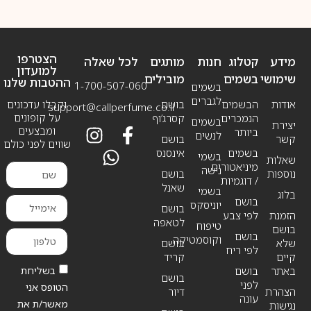
הצטרפו
מידע
קטלוג
חנות
מותגים
לכל שאלה
למועדון
שימושי
בשמים
מובילים
ההטבות שלנו
1-700-507-060
בשמים
לגברים
אודות
הבשמים
בושם
וקבלו עדכונים
support@callperfume.co.il
על קופונים
הנמכרים
קסרג’וף
בשמים
יצירת
ומבצעים
ביותר
לנשים
קשר
בושם
שווים לפני כולם
בשמים
אינסנס
בשמי
שאלות
מיניאטורים
נישה
נוספות
בושם
/ דוגמיות
שאנל
בשמי
בלוג
בושם
יוניסקס
בושם
הזמנת
לפי צבע
לטאפה
טיפוח
בושם
בושם
וקוסמטיקה
שלא
בושם
לפי ריח
קיים
קריד
בשליחת
באתר
בושם
בושם
לפני
הטופס אני
הצהרת
דיור
עונה
מאשר/ת את
נגישות