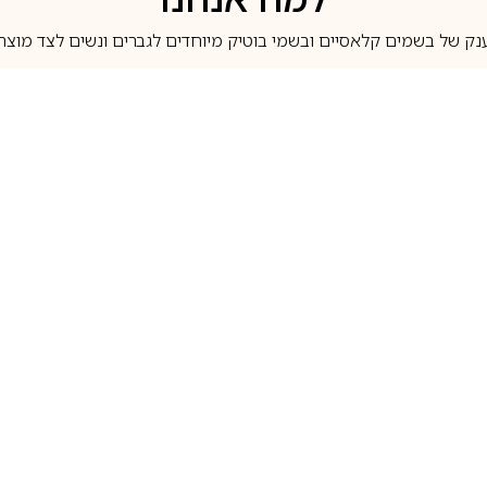
נק של בשמים קלאסיים ובשמי בוטיק מיוחדים לגברים ונשים לצד מוצרי 
משלוחים לבית ב-5 ימי עסקים
מוצרים מקוריים
טלוג בשמים
מותגים מובילים
לכל שאלה
1-700-507-060
בשמים הנמכרים ביותר
בושם קסרג’וף
llperfume.co.il
מים מיניאטורים / דוגמיות
בושם אינסנס
שם לפי צבע
בושם שאנל