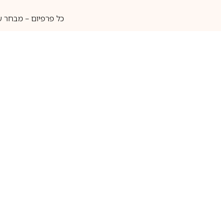
כל פרפיום – מבחר ע
איסוף עצמי
מאות מותגים
מידע שימושי
חנות
ק
אודות
בשמים לגברים
ה
יצירת קשר
בשמים לנשים
בש
שאלות נוספות
בשמי נישה
בו