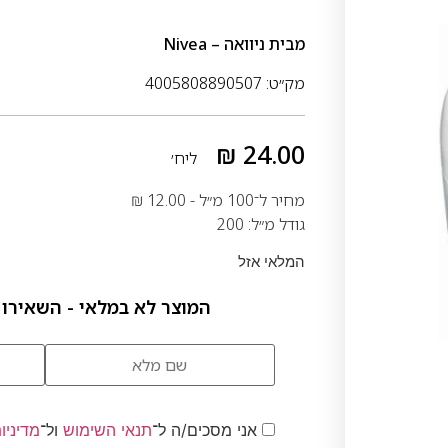
מבית
ניוואה – Nivea
מק״ט: 4005808890507
₪
24.00
ליח׳
מחיר ל־100 מ״ל -
12.00
₪
גודל מ״ל: 200
המלאי אזל
המוצר לא במלאי - השאירו 
אני מסכים/ה ל־
תנאי השימוש
ול־
מדיניו