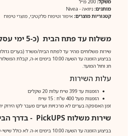
משקל:
200 מ״ל
מותגים:
ניוואה - Nivea
קטגוריות מוצרים:
איפור וטיפוח סלקטיבי
,
מוצרי טיפוח
משלוח עד פתח הבית (כ-5 ימי עסקים)
שירות משלוחים מהיר עד לפתח הבית/משרד (בערים גדולות לפרטים 70-60
חג וחול המועד.
עלות השירות
הזמנות עד 399 ש״ח עלות 20 שקלים
הזמנות מעל 400 ש"ח : 15 ש״ח
זמן האספקה בערים לא מרכזיות וערים מעבר לקו הירוק יהיה 3-5 ימי עסק
שירות משלוח
PickUPS
- בדרך הביתה (כ-5 
בביצוע הזמנה עד השעה 10:00 בימים א-ה. לא כולל שישי-שבת,ערבי חג וחול המועד.