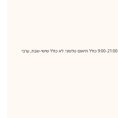
בביצוע הזמנה עד השעה 10:00 בימים א-ה, קבלת המשלוח תבוצע עד חמישה ימי עסקים מיום שלאחר ביצוע ההזמנה, בין השעות 9:00-21:00 כולל תיאום טלפוני. לא כולל שישי-שבת, ערבי