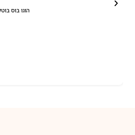
הוגו בוס בוטלד ביונד לאישה