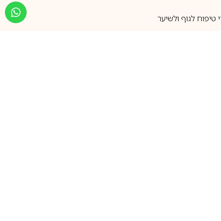
טיפוח לגוף ולשיער
מעל 25 שנות ותק
שירות אישי בוואטסאפ
הצטרפו למועדון ההטבות שלנו
וקבלו עדכונים על קופונים ומבצעים
שווים לפני כולם
support@ca