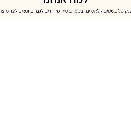
נק של בשמים קלאסיים ובשמי בוטיק מיוחדים לגברים ונשים לצד מוצרי 
משלוחים לבית ב-5 ימי עסקים
מוצרים מקוריים
טלוג בשמים
מותגים מובילים
לכל שאלה
1-700-507-060
בשמים הנמכרים ביותר
בושם קסרג’וף
llperfume.co.il
מים מיניאטורים / דוגמיות
בושם אינסנס
שם לפי צבע
בושם שאנל