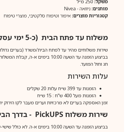
משקל:
250 מ״ל
מותגים:
ניוואה - Nivea
קטגוריות מוצרים:
איפור וטיפוח סלקטיבי
,
מוצרי טיפוח
משלוח עד פתח הבית (כ-5 ימי עסקים)
שירות משלוחים מהיר עד לפתח הבית/משרד (בערים גדולות לפרטים 70-60
חג וחול המועד.
עלות השירות
הזמנות עד 399 ש״ח עלות 20 שקלים
הזמנות מעל 400 ש"ח : 15 ש״ח
זמן האספקה בערים לא מרכזיות וערים מעבר לקו הירוק יהיה 3-5 ימי עסק
שירות משלוח
PickUPS
- בדרך הביתה (כ-5 
בביצוע הזמנה עד השעה 10:00 בימים א-ה. לא כולל שישי-שבת,ערבי חג וחול המועד.