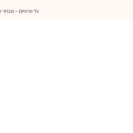
כל פרפיום – מבחר ע
איסוף עצמי
מאות מותגים
מידע שימושי
חנות
ק
אודות
בשמים לגברים
ה
יצירת קשר
בשמים לנשים
בש
שאלות נוספות
בשמי נישה
בו