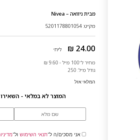
מבית
ניוואה – Nivea
מק״ט: 5201178801054
₪
24.00
ליח׳
מחיר ל־100 מ״ל -
9.60
₪
גודל מ״ל: 250
המלאי אזל
המוצר לא במלאי - השאירו 
אני מסכים/ה ל־
תנאי השימוש
ול־
מדיניו