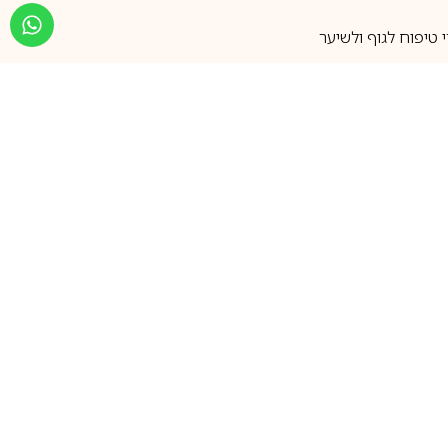
טיפוח לגוף ולשיער
מעל 25 שנות ותק
שירות אישי בוואטסאפ
הצטרפו למועדון ההטבות שלנו
וקבלו עדכונים על קופונים ומבצעים
שווים לפני כולם
support@ca