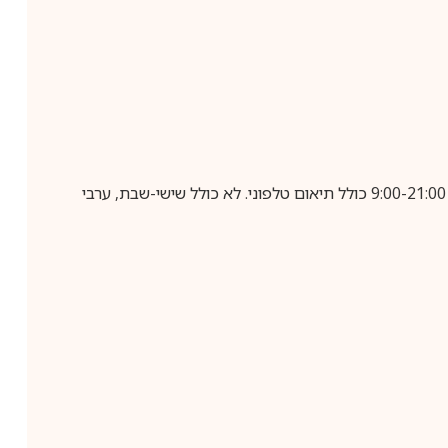
בביצוע הזמנה עד השעה 10:00 בימים א-ה, קבלת המשלוח תבוצע עד חמישה ימי עסקים מיום שלאחר ביצוע ההזמנה, בין השעות 9:00-21:00 כולל תיאום טלפוני. לא כולל שישי-שבת, ערבי