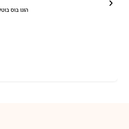
הוגו בוס בוטלד ביונד לאישה