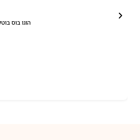
הוגו בוס בוטלד ביונד לאישה