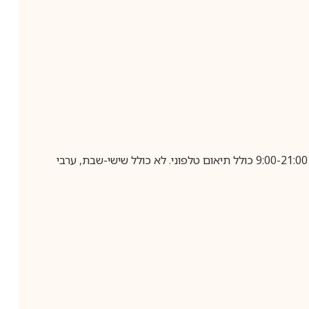
בביצוע הזמנה עד השעה 10:00 בימים א-ה, קבלת המשלוח תבוצע עד חמישה ימי עסקים מיום שלאחר ביצוע ההזמנה, בין השעות 9:00-21:00 כולל תיאום טלפוני. לא כולל שישי-שבת, ערבי