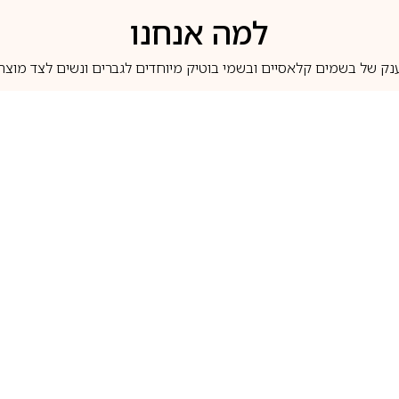
למה אנחנו
נק של בשמים קלאסיים ובשמי בוטיק מיוחדים לגברים ונשים לצד מוצרי 
משלוחים לבית ב-5 ימי עסקים
מוצרים מקוריים
טלוג בשמים
מותגים מובילים
לכל שאלה
1-700-507-060
בשמים הנמכרים ביותר
בושם קסרג’וף
llperfume.co.il
מים מיניאטורים / דוגמיות
בושם אינסנס