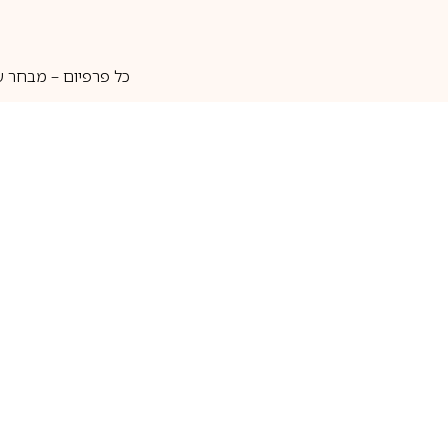
כל פרפיום – מבחר ע
איסוף עצמי
מאות מותגים
מידע שימושי
חנות
ק
אודות
בשמים לגברים
ה
יצירת קשר
בשמים לנשים
בש