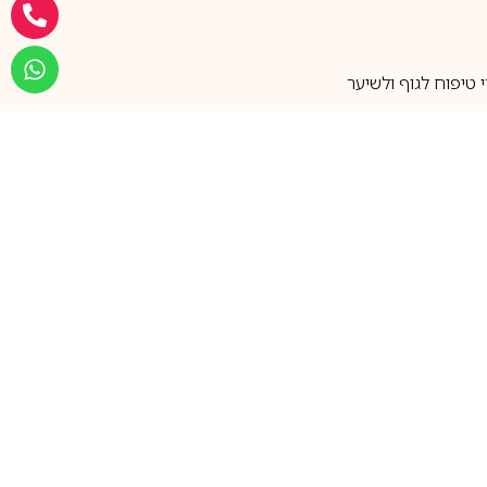
טיפוח לגוף ולשיער
מעל 25 שנות ותק
שירות אישי בוואטסאפ
הצטרפו למועדון ההטבות שלנו
וקבלו עדכונים על קופונים ומבצעים
שווים לפני כולם
support@ca