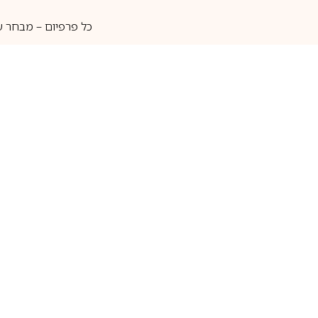
כל פרפיום – מבחר ע
איסוף עצמי
מאות מותגים
מידע שימושי
חנות
ק
אודות
בשמים לגברים
ה
יצירת קשר
בשמים לנשים
בש
שאלות נוספות
בשמי נישה
בו