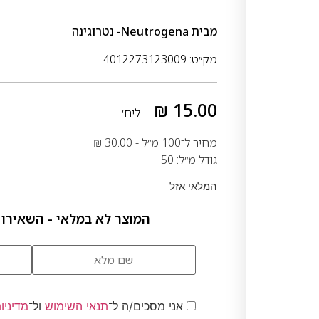
מבית
Neutrogena- נטרוגינה
מק״ט: 4012273123009
₪
15.00
ליח׳
מחיר ל־100 מ״ל -
30.00
₪
גודל מ״ל: 50
המלאי אזל
המוצר לא במלאי - השאירו 
אני מסכים/ה ל־
תנאי השימוש
ול־
מדיניו