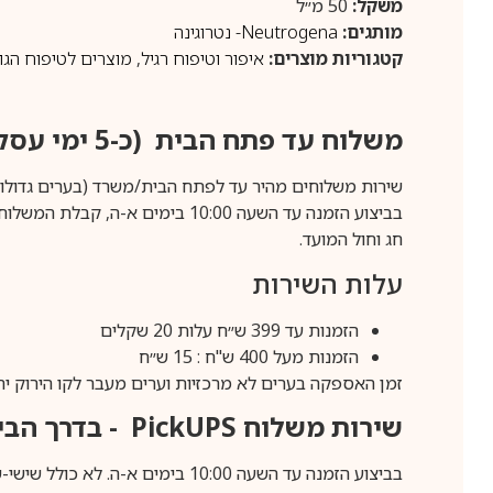
משקל:
50 מ״ל
מותגים:
Neutrogena- נטרוגינה
קטגוריות מוצרים:
איפור וטיפוח רגיל
,
מוצרים לטיפוח הגו
משלוח עד פתח הבית (כ-5 ימי עסקים)
שירות משלוחים מהיר עד לפתח הבית/משרד (בערים גדולות לפרטים 70-60
חג וחול המועד.
עלות השירות
הזמנות עד 399 ש״ח עלות 20 שקלים
הזמנות מעל 400 ש"ח : 15 ש״ח
זמן האספקה בערים לא מרכזיות וערים מעבר לקו הירוק יהיה 3-5 ימי עסק
שירות משלוח
PickUPS
- בדרך הביתה (כ-5 
בביצוע הזמנה עד השעה 10:00 בימים א-ה. לא כולל שישי-שבת,ערבי חג וחול המועד.