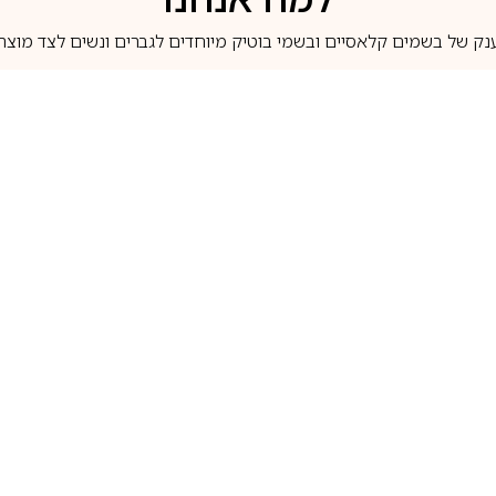
נק של בשמים קלאסיים ובשמי בוטיק מיוחדים לגברים ונשים לצד מוצרי 
משלוחים לבית ב-5 ימי עסקים
מוצרים מקוריים
טלוג בשמים
מותגים מובילים
לכל שאלה
1-700-507-060
בשמים הנמכרים ביותר
בושם קסרג’וף
llperfume.co.il
מים מיניאטורים / דוגמיות
בושם אינסנס
שם לפי צבע
בושם שאנל