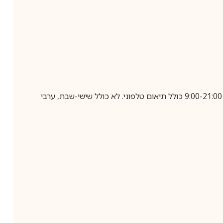
בביצוע הזמנה עד השעה 10:00 בימים א-ה, קבלת המשלוח תבוצע עד חמישה ימי עסקים מיום שלאחר ביצוע ההזמנה, בין השעות 9:00-21:00 כולל תיאום טלפוני. לא כולל שישי-שבת, ערבי