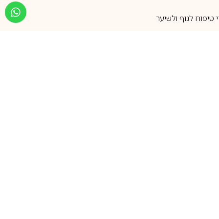
טיפוח לגוף ולשיער
מעל 25 שנות ותק
שירות אישי בוואטסאפ
הצטרפו למועדון ההטבות שלנו
וקבלו עדכונים על קופונים ומבצעים
שווים לפני כולם
support@ca