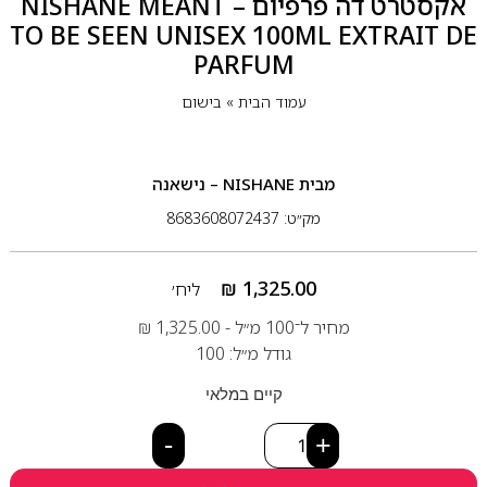
אקסטרט דה פרפיום – NISHANE MEANT
TO BE SEEN UNISEX 100ML EXTRAIT DE
PARFUM
עמוד הבית
»
בישום
מבית
NISHANE – נישאנה
מק״ט: 8683608072437
₪
1,325.00
ליח׳
מחיר ל־100 מ״ל -
1,325.00
₪
גודל מ״ל: 100
קיים במלאי
-
+