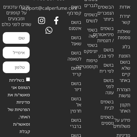
לגברים
אודות
הבשמים
בושם
וקבלו עדכונים
support@callperfume.co.il
על קופונים
הנמכרים
קסרג’וף
בשמים
יצירת
ומבצעים
ביותר
לנשים
קשר
בושם
שווים לפני כולם
בשמים
אינסנס
בשמי
שאלות
מיניאטורים
נישה
נוספות
בושם
/ דוגמיות
שאנל
בשמי
בלוג
בושם
יוניסקס
בושם
הזמנת
לפי צבע
לטאפה
טיפוח
בושם
בושם
וקוסמטיקה
שלא
בושם
לפי ריח
קיים
קריד
בשליחת
באתר
בושם
בושם
לפני
הטופס אני
הצהרת
דיור
עונה
מאשר/ת את
נגישות
בושם
בשמים
מדיניות
תקנון
אל
לבית
הפרטיות של
האתר
חרמין
האתר,
בשמים
מידע על
בושם
נוספים
ומאשר/ת
משלוחים
ברברי
קבלת
מדיניות
בושם