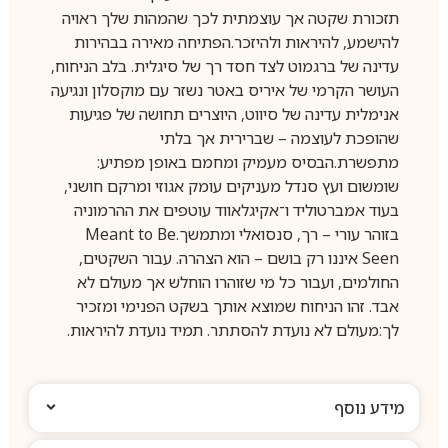
תזכורת שקטה אך עוצמתית לכך שהמהות שלך ראויה
להישמע, להיראות ולהיזכר.הפתיחה מאירה בבהירות
עדינה של ברגמוט לצד חסד רך של סיגלית. בלב הניחוח,
העושר הקרמי של איריס באטר נשזר עם מוקסלון ונגיעה
אנימלית עדינה של סיווט, היוצרים תחושה של פגיעות
שהופכת לעוצמה – שברירית אך בלתי
מתפשרת.הבסיס מעמיק ומחמם באופן מפתיע:
שומשום ועץ סנדל מעניקים עומק אגוזי ומרקם חושני,
בעוד אמברטוליד ו־אקיגלאווד עוטפים את ההרמוניה
בזוהר עורי – רך, סנסואלי ומתמשך.Meant to Be
Seen איננו רק בושם – הוא הצהרה. עבור השקטים,
החולמים, ועבור כל מי שזוהרו הוחלש אך מעולם לא
אבד. זהו הניחוח שמוצא אותך בשקט הפנימי ומזכיר
לך:מעולם לא נועדת להסתתר. תמיד נועדת להיראות.
מידע נוסף