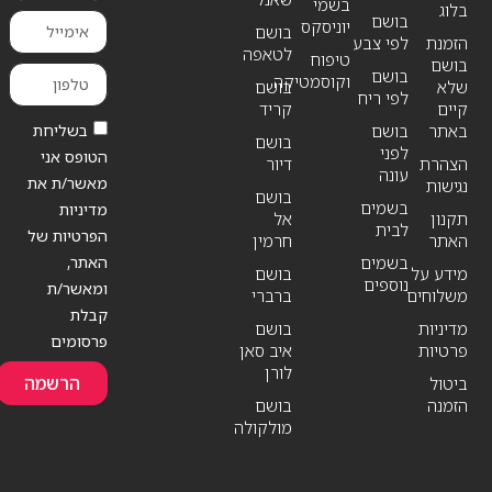
בשמי
בלוג
בושם
יוניסקס
בושם
הזמנת
לפי צבע
לטאפה
טיפוח
בושם
בושם
וקוסמטיקה
שלא
בושם
לפי ריח
קיים
קריד
בשליחת
באתר
בושם
בושם
לפני
הטופס אני
הצהרת
דיור
עונה
מאשר/ת את
נגישות
בושם
בשמים
מדיניות
תקנון
אל
לבית
הפרטיות של
האתר
חרמין
האתר,
בשמים
מידע על
בושם
נוספים
ומאשר/ת
משלוחים
ברברי
קבלת
מדיניות
בושם
פרסומים
פרטיות
איב סאן
לורן
הרשמה
ביטול
הזמנה
בושם
מולקולה