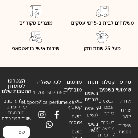
משלוחים לבית ב-5 ימי עסקים
מוצרים מקוריים
מעל 25 שנות ותק
שירות אישי בוואטסאפ
הצטרפו
מידע
קטלוג
חנות
מותגים
לכל שאלה
למועדון
שימושי
בשמים
מובילים
ההטבות שלנו
1-700-507-060
בשמים
לגברים
אודות
הבשמים
בושם
וקבלו עדכונים
support@callperfume.co.il
על קופונים
הנמכרים
קסרג’וף
בשמים
יצירת
ומבצעים
ביותר
לנשים
קשר
בושם
שווים לפני כולם
בשמים
אינסנס
בשמי
שאלות
מיניאטורים
נישה
נוספות
בושם
/ דוגמיות
שאנל