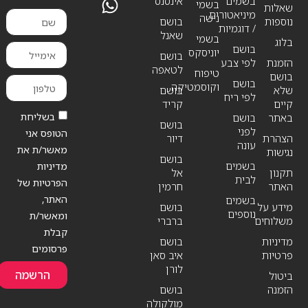
בשמים
אינסנס
בשמי
שאלות
מיניאטורים
נישה
נוספות
בושם
/ דוגמיות
שאנל
בשמי
בלוג
בושם
יוניסקס
בושם
הזמנת
לפי צבע
לטאפה
טיפוח
בושם
בושם
וקוסמטיקה
שלא
בושם
לפי ריח
קיים
קריד
בשליחת
באתר
בושם
בושם
לפני
הטופס אני
הצהרת
דיור
עונה
מאשר/ת את
נגישות
בושם
בשמים
מדיניות
תקנון
אל
לבית
הפרטיות של
האתר
חרמין
האתר,
בשמים
מידע על
בושם
נוספים
ומאשר/ת
משלוחים
ברברי
קבלת
מדיניות
בושם
פרסומים
פרטיות
איב סאן
לורן
הרשמה
ביטול
הזמנה
בושם
מולקולה