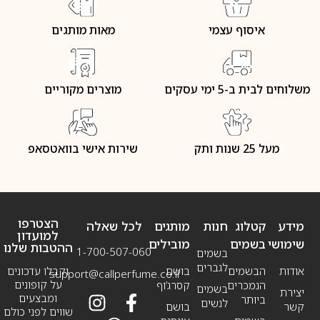
איסוף עצמי
מאות מותגים
משלוחים לבית ב-5 ימי עסקים
מוצרים מקוריים
מעל 25 שנות ותק
שירות אישי בוואטסאפ
הצטרפו
מידע
קטלוג
חנות
מותגים
לכל שאלה
למועדון
שימושי
בשמים
מובילים
ההטבות שלנו
1-700-507-060
בשמים
לגברים
אודות
הבשמים
בושם
וקבלו עדכונים
support@callperfume.co.il
על קופונים
הנמכרים
קסרג’וף
בשמים
יצירת
ומבצעים
ביותר
לנשים
קשר
בושם
שווים לפני כולם