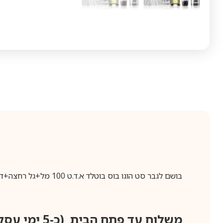
בושם לגבר סט הוגו בוס בוטלד א.ד.ט 100 מל+גל רחצה+דאודרנט Hugo Boss Set BOSS BOTTLED Eau de toilette
משלוח עד פתח הבית (כ-5 ימי עסקים)