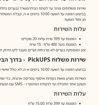
שירות משלוחים מהיר עד לפתח הבית/משרד (בערים גדולות לפרטים 70-60
חג וחול המועד.
עלות השירות
הזמנות עד 399 ש״ח עלות 20 שקלים
הזמנות מעל 400 ש"ח : 15 ש״ח
זמן האספקה בערים לא מרכזיות וערים מעבר לקו הירוק יהיה 3-5 ימי עסק
שירות משלוח
PickUPS
- בדרך הביתה (כ-5 
בביצוע הזמנה עד השעה 10:00 בימים א-ה. לא כולל שישי-שבת,ערבי חג וחול המועד.
השירות מציע מאות נקודות איסוף בפריסה ארצית, כדי שת
מעקב אחר החבילה עד לנקודת האיסוף ו -
SMS
עם הגעת ה
עלות השירות
הזמנות עד 399 ש"ח: 15.00 ש"ח