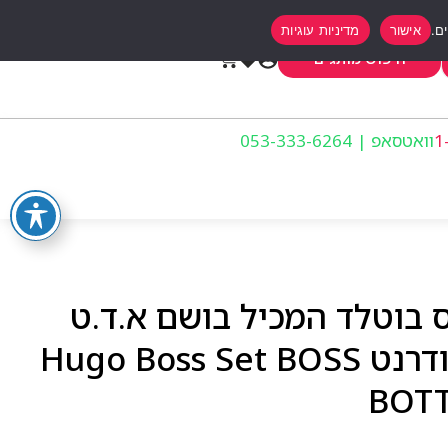
אישור
מדיניות עוגיות
0
חיפוש מותגים
וואטסאפ | 053-333-6264
ס בוטלד המכיל בושם א.ד.ט
100 מל+גל רחצה+דאודרנט Hugo Boss Set BOSS
BOTT