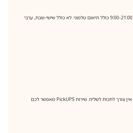
בביצוע הזמנה עד השעה 10:00 בימים א-ה, קבלת המשלוח תבוצע עד חמישה ימי עסקים מיום שלאחר ביצוע ההזמנה, בין השעות 9:00-21:00 כולל תיאום טלפוני. לא כולל שישי-שבת, ערבי
ין צורך לחכות לשליח. שירות
PickUPS
מאפשר לכם