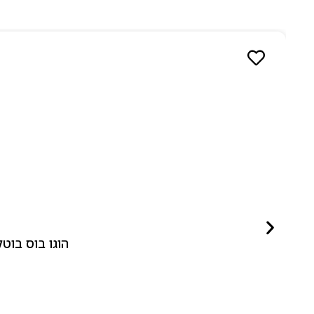
הוגו בוס בוטלד ביונד לאישה