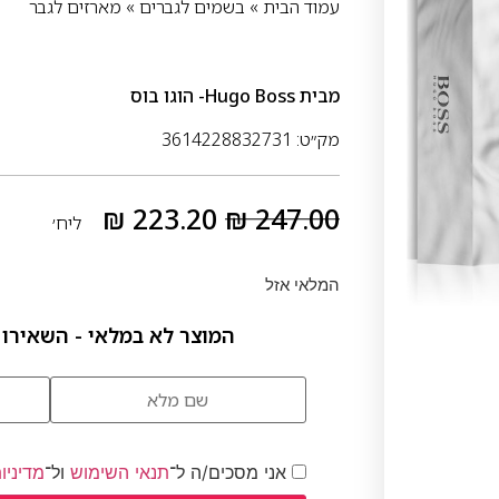
עמוד הבית
»
בשמים לגברים
»
מארזים לגבר
מבית
Hugo Boss- הוגו בוס
מק״ט: 3614228832731
₪
223.20
₪
247.00
ליח׳
המלאי אזל
המוצר לא במלאי - השאירו 
אני מסכים/ה ל־
תנאי השימוש
ול־
מדיניו