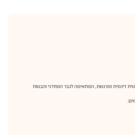
יע חוויה ארומטית דינמית ומרגשת, המתאימה לגבר המודרני והבטוח
ים.