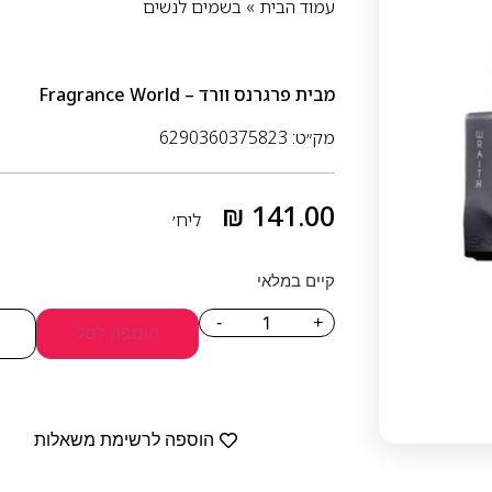
עמוד הבית
»
בשמים לנשים
מבית
פרגרנס וורד – Fragrance World
מק״ט: 6290360375823
₪
141.00
ליח׳
קיים במלאי
-
+
הוספה לסל
הוספה לרשימת משאלות