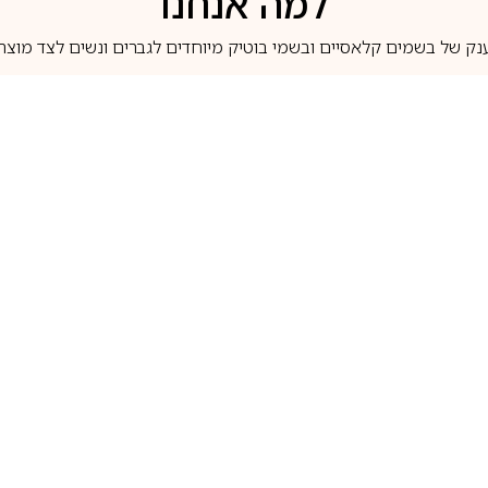
למה אנחנו
נק של בשמים קלאסיים ובשמי בוטיק מיוחדים לגברים ונשים לצד מוצרי 
משלוחים לבית ב-5 ימי עסקים
מוצרים מקוריים
טלוג בשמים
מותגים מובילים
לכל שאלה
1-700-507-060
בשמים הנמכרים ביותר
בושם קסרג’וף
llperfume.co.il
מים מיניאטורים / דוגמיות
בושם אינסנס
שם לפי צבע
בושם שאנל