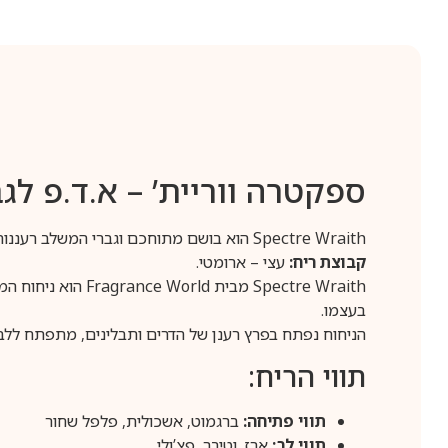
ספקטרה ווריית’ – א.ד.פ לגב
Spectre Wraith הוא בושם מתוחכם וגברי המשלב רעננות עוצמתית עם חושניות עמוקה.
קבוצת ריח:
עצי – ארומטי.
Spectre Wraith מ
בעצמו.
הניחוח נפתח בפרץ רענן של הדרים ותבלינים, מתפתח ללב
תווי הריח:
תווי פתיחה:
ברגמוט, אשכולית, פלפל שחור
תווי לב:
ארז, וטיבר, פצ’ולי