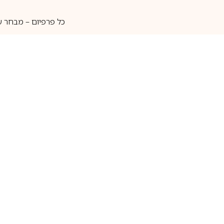
כל פרפיום – מבחר ע
איסוף עצמי
מאות מותגים
מידע שימושי
חנות
ק
אודות
בשמים לגברים
ה
יצירת קשר
בשמים לנשים
בש
שאלות נוספות
בשמי נישה
בו