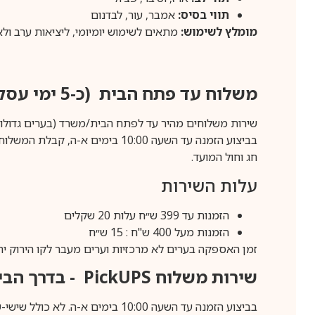
תווי בסיס:
אמבר, עור, לבדנום
מומלץ לשימוש:
מתאים לשימוש יומיומי, ליציאות ערב ול
משלוח עד פתח הבית (כ-5 ימי עסקים)
שירות משלוחים מהיר עד לפתח הבית/משרד (בערים גדולות לפרטים 70-60
חג וחול המועד.
עלות השירות
הזמנות עד 399 ש״ח עלות 20 שקלים
הזמנות מעל 400 ש"ח : 15 ש״ח
זמן האספקה בערים לא מרכזיות וערים מעבר לקו הירוק יהיה 3-5 ימי עסק
שירות משלוח
PickUPS
- בדרך הביתה (כ-5 
בביצוע הזמנה עד השעה 10:00 בימים א-ה. לא כולל שישי-שבת,ערבי חג וחול המועד.