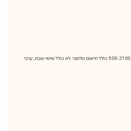
בביצוע הזמנה עד השעה 10:00 בימים א-ה, קבלת המשלוח תבוצע עד חמישה ימי עסקים מיום שלאחר ביצוע ההזמנה, בין השעות 9:00-21:00 כולל תיאום טלפוני. לא כולל שישי-שבת, ערבי