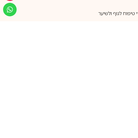
טיפוח לגוף ולשיער
מעל 25 שנות ותק
שירות אישי בוואטסאפ
הצטרפו למועדון ההטבות שלנו
וקבלו עדכונים על קופונים ומבצעים
שווים לפני כולם
support@ca