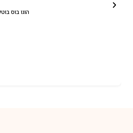
הוגו בוס בוטלד ביונד לאישה