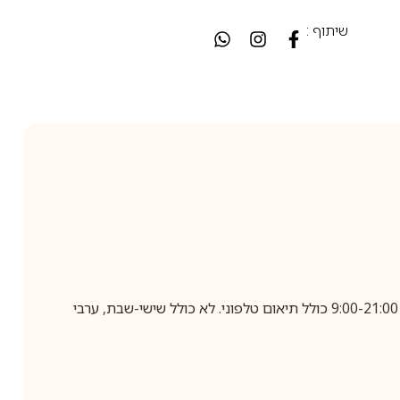
שיתוף :
בביצוע הזמנה עד השעה 10:00 בימים א-ה, קבלת המשלוח תבוצע עד חמישה ימי עסקים מיום שלאחר ביצוע ההזמנה, בין השעות 9:00-21:00 כולל תיאום טלפוני. לא כולל שישי-שבת, ערבי