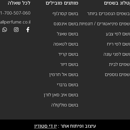
טלוג בשמים
מותגים מובילים
לכל שאלה
1-700-507-060
בשמים הנמכרים ביותר
בושם קסרג’וף
llperfume.co.il
מים מיניאטורים / דוגמיות
בושם אינסנס
שם לפי צבע
בושם שאנל
שם לפי ריח
בושם לטאפה
שם לפני עונה
בושם קריד
שמים לבית
בושם דיור
שמים נוספים
בושם אל חרמין
בושם ברברי
בושם איב סאן לורן
בושם מולקולה
עיצוב ופיתוח אתר :
יו די סטודיו