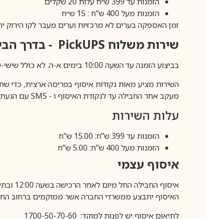
הזמנות עד 399 ש״ח עלות 20 שקלים
הזמנות מעל 400 ש"ח : 15 ש״ח
זמן האספקה בערים לא מרכזיות וערים מעבר לקו הירוק יהיה 3-5 ימי עסק
שירות משלוח
PickUPS
- בדרך הביתה (כ-5 
בביצוע הזמנה עד השעה 10:00 בימים א-ה. לא כולל שישי-שבת,ערבי חג וחול המועד.
השירות מציע מאות נקודות איסוף בפריסה ארצית, כדי שת
מעקב אחר החבילה עד לנקודת האיסוף ו -
SMS
עם הגעת ה
עלות השירות
הזמנות עד 399 ש"ח: 15.00 ש"ח
הזמנות מעל 400 ש"ח: 5.00 ש"ח
איסוף עצמי
איסוף החבילה החל מיום לאחר הרכישה בשעה 12:00 ובתיאום מראש בלבד.
האיסוף יתבצע ממשרדי החברה אשר ממוקמים ברחוב החרושת 25, ר
לתיאום איסוף יש לפנות למוקד: 1700-50-70-60