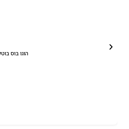
הוגו בוס בוטלד ביונד לאישה