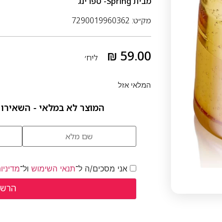
מבית
Spring- ספרינג
מק״ט: 7290019960362
₪
59.00
ליח׳
המלאי אזל
המוצר לא במלאי - השאירו 
אני מסכים/ה ל־
תנאי השימוש
ול־
מדיניו