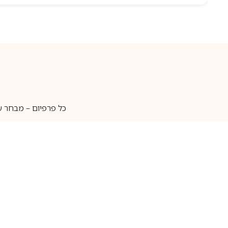
כל פרפיום – מבחר ע
איסוף עצמי
מאות מותגים