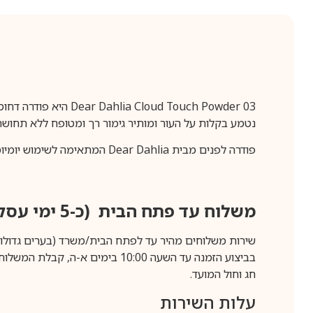
נטמע בקלות על העור ומותיר גימור רך ומטופח ללא תחושת
פודרה לפנים מבית Dear Dahlia המתאימה לשימוש יומיומי ולמגוון סוגי עור. אידאלית לקיבוע מייקאפ, לרענון האיפור במהלך היום ולשמירה על מראה מאוזן, חלק וזוהר לאורך שעות.
משלוח עד פתח הבית (כ-5 ימי עסקים)
שירות משלוחים מהיר עד לפתח הבית/משרד (בערים גדולות לפרטים 70-60
חג וחול המועד.
עלות השירות