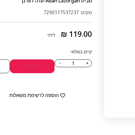
מבית
Adah Lazorgan-עדה לזורגן
מק״ט: 7290117537237
₪
119.00
ליח׳
קיים במלאי
-
+
הוספה לסל
הוספה לרשימת משאלות