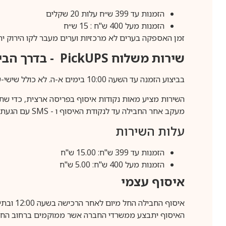
הזמנות עד 399 ש״ח עלות 20 שקלים
הזמנות מעל 400 ש"ח : 15 ש״ח
זמן האספקה בערים לא מרכזיות וערים מעבר לקו הירוק יהיה 3-5 ימי עסק
שירות משלוח
PickUPS
- בדרך הביתה (כ-5 
בביצוע הזמנה עד השעה 10:00 בימים א-ה. לא כולל שישי-שבת,ערבי חג וחול המועד.
השירות מציע מאות נקודות איסוף בפריסה ארצית, כדי שת
מעקב אחר החבילה עד לנקודת האיסוף ו -
SMS
עם הגעת ה
עלות השירות
הזמנות עד 399 ש"ח: 15.00 ש"ח
הזמנות מעל 400 ש"ח: 5.00 ש"ח
איסוף עצמי
איסוף החבילה החל מיום לאחר הרכישה בשעה 12:00 ובתיאום מראש בלבד.
האיסוף יתבצע ממשרדי החברה אשר ממוקמים ברחוב החרושת 25, ר