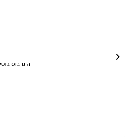
הוגו בוס בוטלד ביונד לאישה