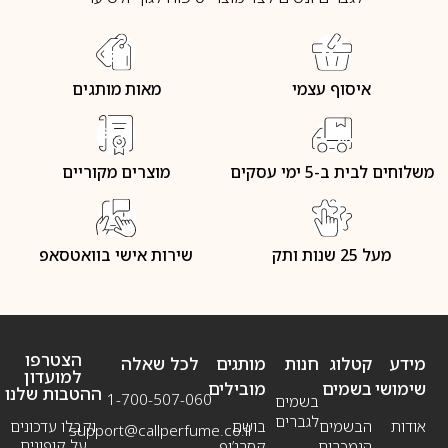
איסוף עצמי
מאות מותגים
משלוחים לבית ב-5 ימי עסקים
מוצרים מקוריים
מעל 25 שנות ותק
שירות אישי בוואטסאפ
הצטרפו
מידע
קטלוג
חנות
מותגים
לכל שאלה
למועדון
שימושי
בשמים
מובילים
ההטבות שלנו
1-700-507-060
בשמים
לגברים
אודות
הבשמים
בושם
וקבלו עדכונים
support@callperfume.co.il
על קופונים
הנמכרים
קסרג’וף