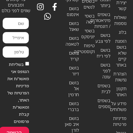
בשמים
יצירת
ומבצעים
ביותר
לנשים
קשר
בושם
שווים לפני כולם
בשמים
אינסנס
בשמי
שאלות
מיניאטורים
נישה
נוספות
בושם
/ דוגמיות
שאנל
בשמי
בלוג
בושם
יוניסקס
בושם
הזמנת
לפי צבע
לטאפה
טיפוח
בושם
בושם
וקוסמטיקה
שלא
בושם
לפי ריח
קיים
קריד
בשליחת
באתר
בושם
בושם
לפני
הטופס אני
הצהרת
דיור
עונה
מאשר/ת את
נגישות
בושם
בשמים
מדיניות
תקנון
אל
לבית
הפרטיות של
האתר
חרמין
האתר,
בשמים
מידע על
בושם
נוספים
ומאשר/ת
משלוחים
ברברי
קבלת
מדיניות
בושם
פרסומים
פרטיות
איב סאן
לורן
הרשמה
ביטול