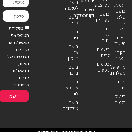
יוניסקס
בושם
הזמנת
לפי צבע
לטאפה
טיפוח
בושם
בושם
וקוסמטיקה
שלא
בושם
לפי ריח
קיים
קריד
בשליחת
באתר
בושם
בושם
לפני
הטופס אני
הצהרת
דיור
עונה
מאשר/ת את
נגישות
בושם
בשמים
מדיניות
תקנון
אל
לבית
הפרטיות של
האתר
חרמין
האתר,
בשמים
מידע על
בושם
נוספים
ומאשר/ת
משלוחים
ברברי
קבלת
מדיניות
בושם
פרסומים
פרטיות
איב סאן
לורן
הרשמה
ביטול
הזמנה
בושם
מולקולה
עיצוב ופיתוח אתר :
יו די סטודיו