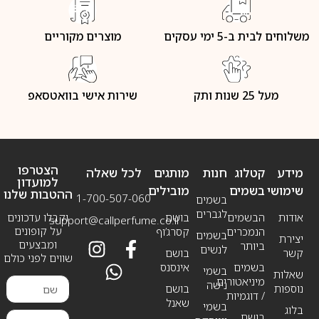
משלוחים לבית ב-5 ימי עסקים
מוצרים מקוריים
מעל 25 שנות ותק
שירות אישי בוואטסאפ
הצטרפו
מידע
קטלוג
חנות
מותגים
לכל שאלה
למועדון
שימושי
בשמים
מובילים
ההטבות שלנו
1-700-507-060
בשמים
לגברים
אודות
הבשמים
בושם
וקבלו עדכונים
support@callperfume.co.il
על קופונים
הנמכרים
קסרג’וף
בשמים
יצירת
ומבצעים
ביותר
לנשים
קשר
בושם
שווים לפני כולם
בשמים
אינסנס
בשמי
שאלות
מיניאטורים
נישה
נוספות
בושם
/ דוגמיות
שאנל
בשמי
בלוג
בושם