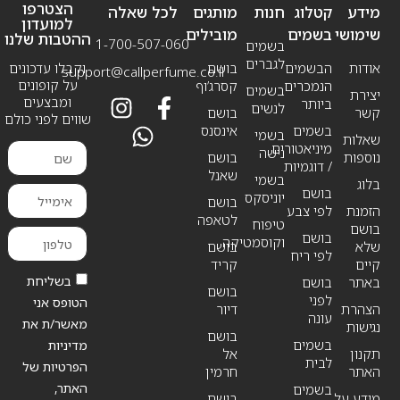
הצטרפו
מידע
קטלוג
חנות
מותגים
לכל שאלה
למועדון
שימושי
בשמים
מובילים
ההטבות שלנו
1-700-507-060
בשמים
לגברים
אודות
הבשמים
בושם
וקבלו עדכונים
support@callperfume.co.il
על קופונים
הנמכרים
קסרג’וף
בשמים
יצירת
ומבצעים
ביותר
לנשים
קשר
בושם
שווים לפני כולם
בשמים
אינסנס
בשמי
שאלות
מיניאטורים
נישה
נוספות
בושם
/ דוגמיות
שאנל
בשמי
בלוג
בושם
יוניסקס
בושם
הזמנת
לפי צבע
לטאפה
טיפוח
בושם
בושם
וקוסמטיקה
שלא
בושם
לפי ריח
קיים
קריד
בשליחת
באתר
בושם
בושם
לפני
הטופס אני
הצהרת
דיור
עונה
מאשר/ת את
נגישות
בושם
בשמים
מדיניות
תקנון
אל
לבית
הפרטיות של
האתר
חרמין
האתר,
בשמים
מידע על
בושם