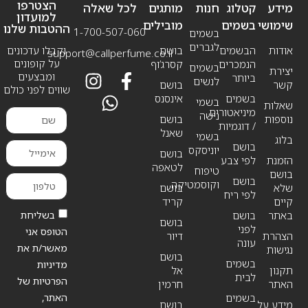
הצטרפו
מידע
קטלוג
חנות
מותגים
לכל שאלה
למועדון
שימושי
בשמים
מובילים
ההטבות שלנו
1-700-507-060
בשמים
לגברים
אודות
הבשמים
בושם
וקבלו עדכונים
support@callperfume.co.il
על קופונים
הנמכרים
קסרג’וף
בשמים
יצירת
ומבצעים
ביותר
לנשים
קשר
בושם
שווים לפני כולם
בשמים
אינסנס
בשמי
שאלות
מיניאטורים
נישה
נוספות
בושם
/ דוגמיות
שאנל
בשמי
בלוג
בושם
יוניסקס
בושם
הזמנת
לפי צבע
לטאפה
טיפוח
בושם
בושם
וקוסמטיקה
שלא
בושם
לפי ריח
קיים
קריד
בשליחת
באתר
בושם
בושם
לפני
הטופס אני
הצהרת
דיור
עונה
מאשר/ת את
נגישות
בושם
בשמים
מדיניות
תקנון
אל
לבית
הפרטיות של
האתר
חרמין
האתר,
בשמים
מידע על
בושם