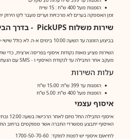
הזמנות מעל 400 ש"ח : 15 ש״ח
זמן האספקה בערים לא מרכזיות וערים מעבר לקו הירוק יהיה 3-5 ימי עסק
שירות משלוח
PickUPS
- בדרך הביתה (כ-5 
בביצוע הזמנה עד השעה 10:00 בימים א-ה. לא כולל שישי-שבת,ערבי חג וחול המועד.
השירות מציע מאות נקודות איסוף בפריסה ארצית, כדי שת
מעקב אחר החבילה עד לנקודת האיסוף ו -
SMS
עם הגעת ה
עלות השירות
הזמנות עד 399 ש"ח: 15.00 ש"ח
הזמנות מעל 400 ש"ח: 5.00 ש"ח
איסוף עצמי
איסוף החבילה החל מיום לאחר הרכישה בשעה 12:00 ובתיאום מראש בלבד.
האיסוף יתבצע ממשרדי החברה אשר ממוקמים ברחוב החרושת 25, ר
לתיאום איסוף יש לפנות למוקד: 1700-50-70-60