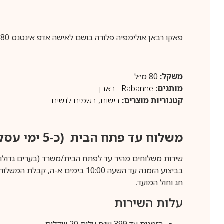
פאקו רבאן אולימפיה פלורה בושם לאישה אדפ אינטנס 80מ”ל PACO RABANNE OLYMPEA FLORA EDP INTENSE 80ML
משקל:
80 מ״ל
מותגים:
Rabanne - ראבן
קטגוריות מוצרים:
בישום
,
בשמים לנשים
משלוח עד פתח הבית (כ-5 ימי עסקים)
שירות משלוחים מהיר עד לפתח הבית/משרד (בערים גדולות לפרטים 70-60
חג וחול המועד.
עלות השירות
הזמנות עד 399 ש״ח עלות 20 שקלים