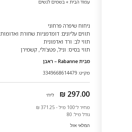
עמוד הבית
»
בשמים לנשים
ניחוח שיפרה פרחוני
תווים עליונים: דומדמניות שחורת ואדומות
תווי לב: ורד ואדמונית
תווי בסיס: וניל, פטצ’ולי, קשמירן
מבית
Rabanne – ראבן
מק״ט: 3349668614479
₪
297.00
ליח׳
מחיר ל־100 מ״ל -
371.25
₪
גודל מ״ל: 80
המלאי אזל