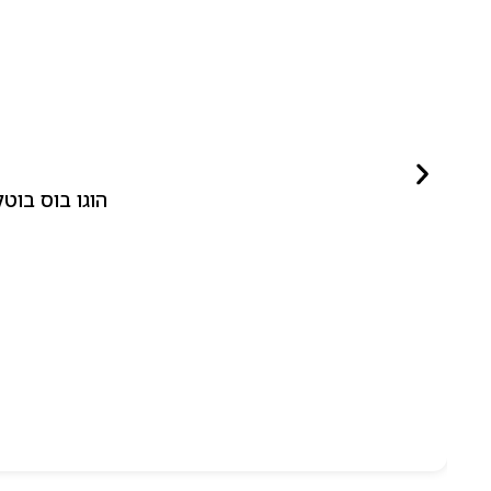
הוגו בוס בוטלד ביונד לאישה