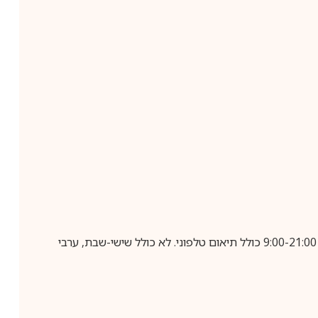
בביצוע הזמנה עד השעה 10:00 בימים א-ה, קבלת המשלוח תבוצע עד חמישה ימי עסקים מיום שלאחר ביצוע ההזמנה, בין השעות 9:00-21:00 כולל תיאום טלפוני. לא כולל שישי-שבת, ערבי