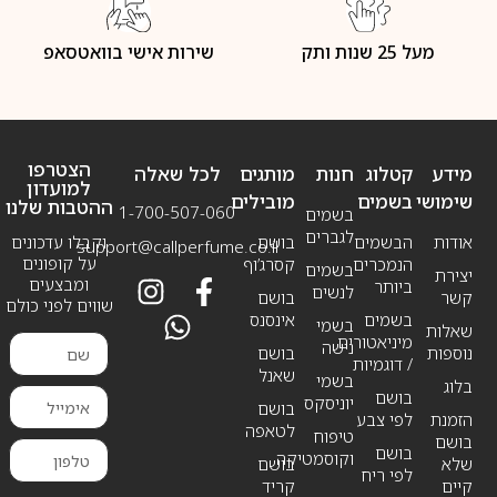
מעל 25 שנות ותק
שירות אישי בוואטסאפ
הצטרפו
מידע
קטלוג
חנות
מותגים
לכל שאלה
למועדון
שימושי
בשמים
מובילים
ההטבות שלנו
1-700-507-060
בשמים
לגברים
אודות
הבשמים
בושם
וקבלו עדכונים
support@callperfume.co.il
על קופונים
הנמכרים
קסרג’וף
בשמים
יצירת
ומבצעים
ביותר
לנשים
קשר
בושם
שווים לפני כולם
בשמים
אינסנס
בשמי
שאלות
מיניאטורים
נישה
נוספות
בושם
/ דוגמיות
שאנל
בשמי
בלוג
בושם
יוניסקס
בושם
הזמנת
לפי צבע
לטאפה
טיפוח
בושם
בושם
וקוסמטיקה
שלא
בושם
לפי ריח
קיים
קריד