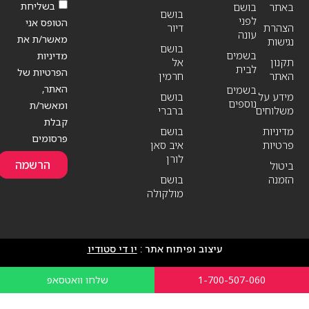
בשליחת
באתר
בושם
בושם
לפני
הטופס אני
הצהרת
דיור
עונה
מאשר/ת את
נגישות
בושם
בשמים
מדיניות
תקנון
אל
לבית
הפרטיות של
האתר
חרמין
האתר,
בשמים
מידע על
בושם
נוספים
ומאשר/ת
משלוחים
ברברי
קבלת
מדיניות
בושם
פרסומים
פרטיות
איב סאן
לורן
הרשמה
ביטול
הזמנה
בושם
מולקולה
עיצוב ופיתוח אתר :
יו די סטודיו
1-700-507-060
שלחו וואטסאפ