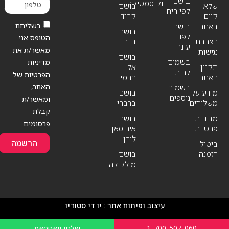
בושם
וקוסמטיקה
שלא
בושם
לפי ריח
קיים
קריד
בשליחת
באתר
בושם
בושם
לפני
הטופס אני
הצהרת
דיור
עונה
מאשר/ת את
נגישות
בושם
בשמים
מדיניות
תקנון
אל
לבית
הפרטיות של
האתר
חרמין
האתר,
בשמים
מידע על
בושם
נוספים
ומאשר/ת
משלוחים
ברברי
קבלת
מדיניות
בושם
פרסומים
פרטיות
איב סאן
לורן
הרשמה
ביטול
הזמנה
בושם
מולקולה
עיצוב ופיתוח אתר :
יו די סטודיו
1-700-507-060
שלחו וואטסאפ