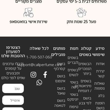
משלוחים לבית ב-5 ימי עסקים
מוצרים מקוריים
מעל 25 שנות ותק
שירות אישי בוואטסאפ
הצטרפו
מידע
קטלוג
חנות
מותגים
לכל שאלה
למועדון
שימושי
בשמים
מובילים
ההטבות שלנו
1-700-507-060
בשמים
לגברים
אודות
הבשמים
בושם
וקבלו עדכונים
support@callperfume.co.il
על קופונים
הנמכרים
קסרג’וף
בשמים
יצירת
ומבצעים
ביותר
לנשים
קשר
בושם
שווים לפני כולם
בשמים
אינסנס
בשמי
שאלות
מיניאטורים
נישה
נוספות
בושם
/ דוגמיות
שאנל
בשמי
בלוג
בושם
יוניסקס
בושם
הזמנת
לפי צבע
לטאפה
טיפוח
בושם