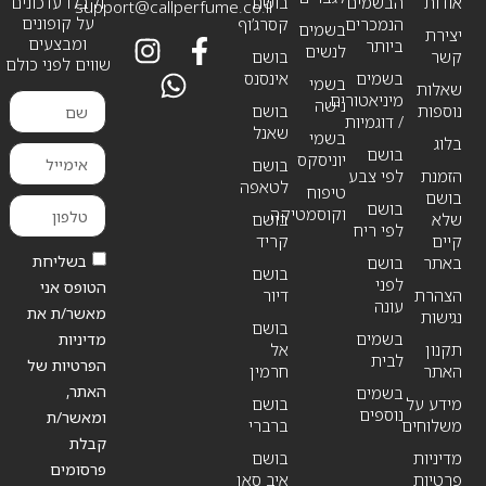
אודות
הבשמים
בושם
וקבלו עדכונים
support@callperfume.co.il
על קופונים
הנמכרים
קסרג’וף
בשמים
יצירת
ומבצעים
ביותר
לנשים
קשר
בושם
שווים לפני כולם
בשמים
אינסנס
בשמי
שאלות
מיניאטורים
נישה
נוספות
בושם
/ דוגמיות
שאנל
בשמי
בלוג
בושם
יוניסקס
בושם
הזמנת
לפי צבע
לטאפה
טיפוח
בושם
בושם
וקוסמטיקה
שלא
בושם
לפי ריח
קיים
קריד
בשליחת
באתר
בושם
בושם
לפני
הטופס אני
הצהרת
דיור
עונה
מאשר/ת את
נגישות
בושם
בשמים
מדיניות
תקנון
אל
לבית
הפרטיות של
האתר
חרמין
האתר,
בשמים
מידע על
בושם
נוספים
ומאשר/ת
משלוחים
ברברי
קבלת
מדיניות
בושם
פרסומים
פרטיות
איב סאן