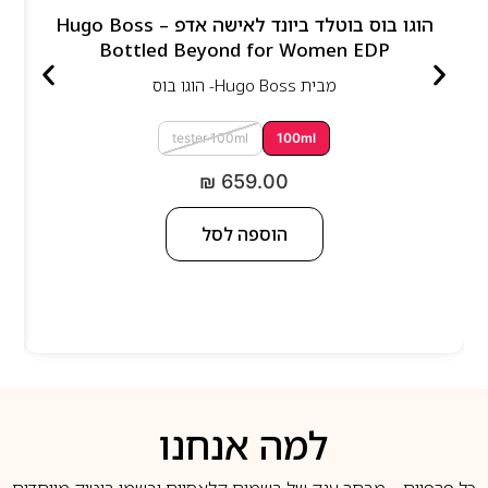
הוגו בוס בוטלד ביונד לאישה אדפ – Hugo Boss
Bottled Beyond for Women EDP
מבית
Hugo Boss- הוגו בוס
tester 100ml
100ml
₪
659.00
הוספה לסל
למה אנחנו
כל פרפיום – מבחר ענק של בשמים קלאסיים ובשמי בוטיק מיוחדים