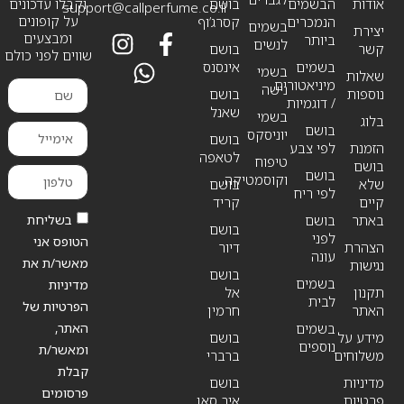
אודות
הבשמים
בושם
וקבלו עדכונים
support@callperfume.co.il
על קופונים
הנמכרים
קסרג’וף
בשמים
יצירת
ומבצעים
ביותר
לנשים
קשר
בושם
שווים לפני כולם
בשמים
אינסנס
בשמי
שאלות
מיניאטורים
נישה
נוספות
בושם
/ דוגמיות
שאנל
בשמי
בלוג
בושם
יוניסקס
בושם
הזמנת
לפי צבע
לטאפה
טיפוח
בושם
בושם
וקוסמטיקה
שלא
בושם
לפי ריח
קיים
קריד
בשליחת
באתר
בושם
בושם
לפני
הטופס אני
הצהרת
דיור
עונה
מאשר/ת את
נגישות
בושם
בשמים
מדיניות
תקנון
אל
לבית
הפרטיות של
האתר
חרמין
האתר,
בשמים
מידע על
בושם
נוספים
ומאשר/ת
משלוחים
ברברי
קבלת
מדיניות
בושם
פרסומים
פרטיות
איב סאן