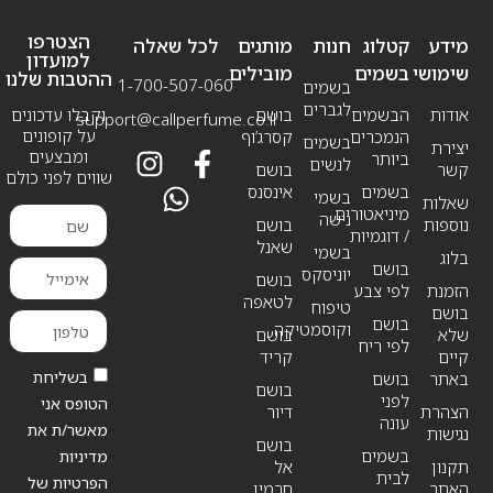
הצטרפו
מידע
קטלוג
חנות
מותגים
לכל שאלה
למועדון
שימושי
בשמים
מובילים
ההטבות שלנו
1-700-507-060
בשמים
לגברים
אודות
הבשמים
בושם
וקבלו עדכונים
support@callperfume.co.il
על קופונים
הנמכרים
קסרג’וף
בשמים
יצירת
ומבצעים
ביותר
לנשים
קשר
בושם
שווים לפני כולם
בשמים
אינסנס
בשמי
שאלות
מיניאטורים
נישה
נוספות
בושם
/ דוגמיות
שאנל
בשמי
בלוג
בושם
יוניסקס
בושם
הזמנת
לפי צבע
לטאפה
טיפוח
בושם
בושם
וקוסמטיקה
שלא
בושם
לפי ריח
קיים
קריד
בשליחת
באתר
בושם
בושם
לפני
הטופס אני
הצהרת
דיור
עונה
מאשר/ת את
נגישות
בושם
בשמים
מדיניות
תקנון
אל
לבית
הפרטיות של
האתר
חרמין