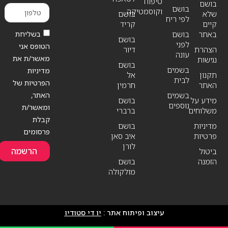
טיפוח
בושם
בושם
וקוסמטיקה
שלא
בושם
לפי ריח
קיים
קריד
בשליחת
באתר
בושם
בושם
לפני
הטופס אני
הצהרת
דיור
עונה
מאשר/ת את
נגישות
בושם
בשמים
מדיניות
תקנון
אל
לבית
הפרטיות של
האתר
חרמין
האתר,
בשמים
מידע על
בושם
נוספים
ומאשר/ת
משלוחים
ברברי
קבלת
מדיניות
בושם
פרסומים
פרטיות
איב סאן
לורן
הרשמה
ביטול
הזמנה
בושם
מולקולה
עיצוב ופיתוח אתר :
יו די סטודיו