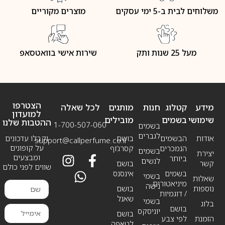
משלוחים לבית ב-5 ימי עסקים
מוצרים מקוריים
מעל 25 שנות ותק
שירות אישי בוואטסאפ
הצטרפו
מידע
קטלוג
חנות
מותגים
לכל שאלה
למועדון
שימושי
בשמים
מובילים
ההטבות שלנו
1-700-507-060
בשמים
לגברים
אודות
הבשמים
בושם
וקבלו עדכונים
support@callperfume.co.il
על קופונים
הנמכרים
קסרג’וף
בשמים
יצירת
ומבצעים
ביותר
לנשים
קשר
בושם
שווים לפני כולם
בשמים
אינסנס
בשמי
שאלות
מיניאטורים
נישה
נוספות
בושם
/ דוגמיות
שאנל
בשמי
בלוג
בושם
יוניסקס
בושם
הזמנת
לפי צבע
לטאפה