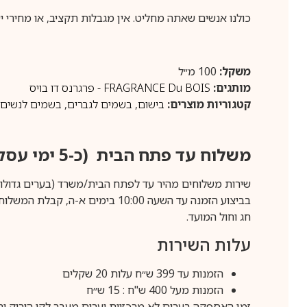
כולנו אנשים שאתה מחליט.
אין מגבלות תקציב, או מחירי
משקל:
100 מ״ל
מותגים:
FRAGRANCE Du BOIS - פרגרנס דו בויס
קטגוריות מוצרים:
בישום
,
בשמים לגברים
,
בשמים לנשים
משלוח עד פתח הבית (כ-5 ימי עסקים)
שירות משלוחים מהיר עד לפתח הבית/משרד (בערים גדולות לפרטים 70-60
חג וחול המועד.
עלות השירות
הזמנות עד 399 ש״ח עלות 20 שקלים
הזמנות מעל 400 ש"ח : 15 ש״ח
זמן האספקה בערים לא מרכזיות וערים מעבר לקו הירוק יהיה 3-5 ימי עסק