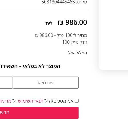
מק״ט: 5081304445465
₪
986.00
ליח׳
מחיר ל־100 מ״ל -
986.00
₪
גודל מ״ל: 100
המלאי אזל
המוצר לא במלאי - השאירו 
אני מסכים/ה ל־
תנאי השימוש
ול־
מדיניו