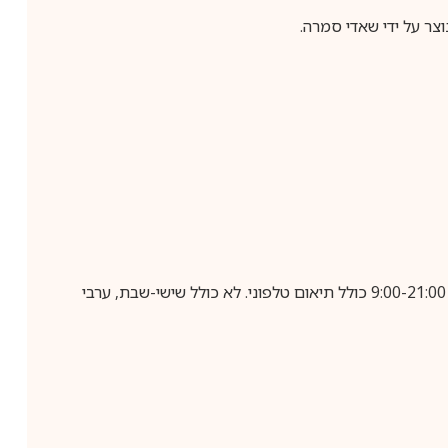
וצר על ידי שאדי סמרה.
בביצוע הזמנה עד השעה 10:00 בימים א-ה, קבלת המשלוח תבוצע עד חמישה ימי עסקים מיום שלאחר ביצוע ההזמנה, בין השעות 9:00-21:00 כולל תיאום טלפוני. לא כולל שישי-שבת, ערבי