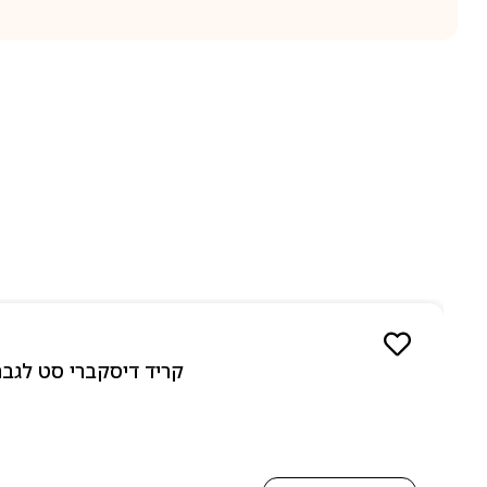
קריד דיסקברי סט לגבר 10 מל 5 יחידות אדפ – 5 Piece Discovery Set for men 5 x 10 ml EDP