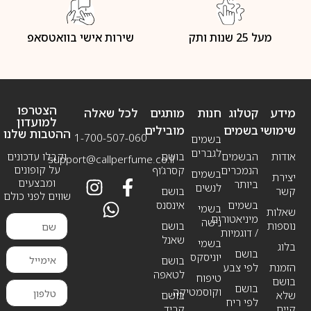
מעל 25 שנות ותק
שירות אישי בוואטסאפ
הצטרפו
מידע
קטלוג
חנות
מותגים
לכל שאלה
למועדון
שימושי
בשמים
מובילים
ההטבות שלנו
1-700-507-060
בשמים
לגברים
אודות
הבשמים
בושם
וקבלו עדכונים
support@callperfume.co.il
על קופונים
הנמכרים
קסרג’וף
בשמים
יצירת
ומבצעים
ביותר
לנשים
קשר
בושם
שווים לפני כולם
בשמים
אינסנס
בשמי
שאלות
מיניאטורים
נישה
נוספות
בושם
/ דוגמיות
שאנל
בשמי
בלוג
בושם
יוניסקס
בושם
הזמנת
לפי צבע
לטאפה
טיפוח
בושם
בושם
וקוסמטיקה
שלא
בושם
לפי ריח
קיים
קריד