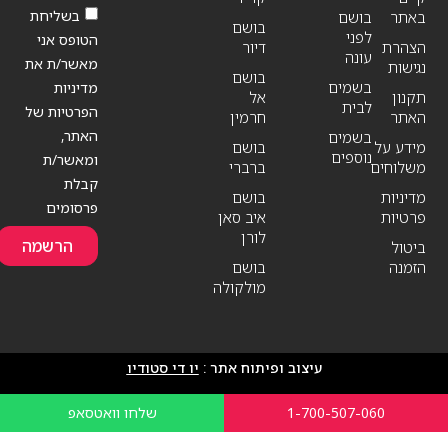
בשליחת
באתר
בושם
בושם
לפני
הטופס אני
הצהרת
דיור
עונה
מאשר/ת את
נגישות
בושם
בשמים
מדיניות
תקנון
אל
לבית
הפרטיות של
האתר
חרמין
האתר,
בשמים
מידע על
בושם
נוספים
ומאשר/ת
משלוחים
ברברי
קבלת
מדיניות
בושם
פרסומים
פרטיות
איב סאן
לורן
הרשמה
ביטול
הזמנה
בושם
מולקולה
עיצוב ופיתוח אתר :
יו די סטודיו
1-700-507-060
שלחו וואטסאפ