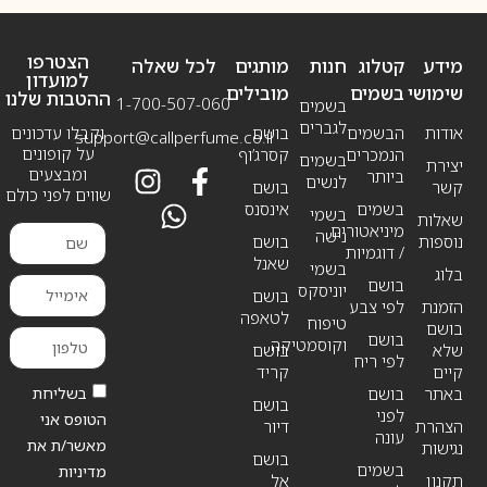
הצטרפו
מידע
קטלוג
חנות
מותגים
לכל שאלה
למועדון
שימושי
בשמים
מובילים
ההטבות שלנו
1-700-507-060
בשמים
לגברים
אודות
הבשמים
בושם
וקבלו עדכונים
support@callperfume.co.il
על קופונים
הנמכרים
קסרג’וף
בשמים
יצירת
ומבצעים
ביותר
לנשים
קשר
בושם
שווים לפני כולם
בשמים
אינסנס
בשמי
שאלות
מיניאטורים
נישה
נוספות
בושם
/ דוגמיות
שאנל
בשמי
בלוג
בושם
יוניסקס
בושם
הזמנת
לפי צבע
לטאפה
טיפוח
בושם
בושם
וקוסמטיקה
שלא
בושם
לפי ריח
קיים
קריד
בשליחת
באתר
בושם
בושם
לפני
הטופס אני
הצהרת
דיור
עונה
מאשר/ת את
נגישות
בושם
בשמים
מדיניות
תקנון
אל