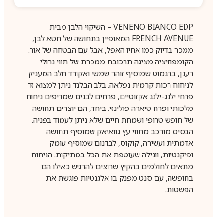
‏‏VENENO BIANCO EDP – השיקוי הלבן מבית
FRENCH AVENUE המאופיין בתחושה של חטא לבן,
ממכר בדיוק כמו אחיו האפל, אבל עם הבטחה של אור.
הקומפוזיציה מציגה תרכובת ממכרת של תווי נרולי
רענן, ברגמוט שמוסיף זוהר שמשי ואקורד חלב המעניק
לניחוח רכות קרמית נפלאה. בלב הבלנד ניתן למצוא זר
פרחי ילנג-ילנג אקזוטיים, פרחים לבנים שמדיפים ניחוח
מלכותי ופרח טיארה פולינזי. ביחד, הם יוצרים תחושה
של חופש טרופי ושמחת חיים שלא ניתן לעמוד בפניה.
הבסיס מורכב מתווי עץ גוואיאק שמוסיף תחושה
אדמתית ועשירה, קוקוס, לבדנום שמוסיף עומק
ופיקנטיות, וונילה שעוטפת את הכל במתיקות. הניחוח
מתאים לחולמים בהקיץ שרוצים להרגיש כאילו הם
בחופשה, עם סנט מפנק בו אלגנטיות פוגשת את
הפשטות.