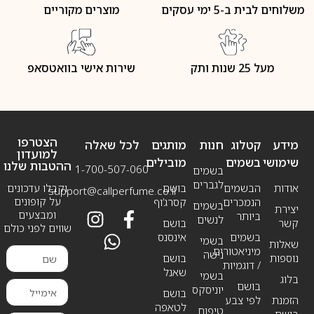
משלוחים לבית ב-5 ימי עסקים
מוצרים מקוריים
מעל 25 שנות ותק
שירות אישי בוואטסאפ
הצטרפו
מידע
קטלוג
חנות
מותגים
לכל שאלה
למועדון
שימושי
בשמים
מובילים
ההטבות שלנו
1-700-507-060
בשמים
לגברים
אודות
הבשמים
בושם
וקבלו עדכונים
support@callperfume.co.il
על קופונים
הנמכרים
קסרג’וף
בשמים
יצירת
ומבצעים
ביותר
לנשים
קשר
בושם
שווים לפני כולם
בשמים
אינסנס
בשמי
שאלות
מיניאטורים
נישה
נוספות
בושם
/ דוגמיות
שאנל
בשמי
בלוג
בושם
יוניסקס
בושם
הזמנת
לפי צבע
לטאפה
טיפוח