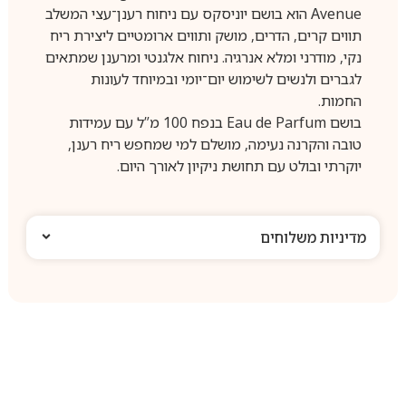
Avenue הוא בושם יוניסקס עם ניחוח רענן־עצי המשלב
תווים קרים, הדרים, מושק ותווים ארומטיים ליצירת ריח
נקי, מודרני ומלא אנרגיה. ניחוח אלגנטי ומרענן שמתאים
לגברים ולנשים לשימוש יום־יומי ובמיוחד לעונות
החמות.
בושם Eau de Parfum בנפח 100 מ”ל עם עמידות
טובה והקרנה נעימה, מושלם למי שמחפש ריח רענן,
יוקרתי ובולט עם תחושת ניקיון לאורך היום.
מדיניות משלוחים