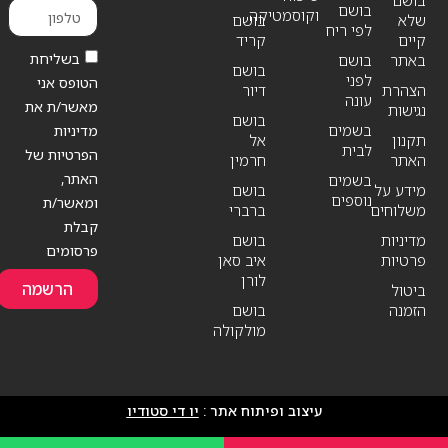
בושם
בושם
וקוסמטיקה
שלא
בושם
לפי ריח
קיים
קריד
בשליחת
באתר
בושם
בושם
לפני
הטופס אני
הצהרת
דיור
עונה
מאשר/ת את
נגישות
בושם
בשמים
מדיניות
תקנון
אל
לבית
הפרטיות של
האתר
חרמין
האתר,
בשמים
מידע על
בושם
נוספים
ומאשר/ת
משלוחים
ברברי
קבלת
מדיניות
בושם
פרסומים
פרטיות
איב סאן
לורן
הרשמה
ביטול
הזמנה
בושם
מולקולה
עיצוב ופיתוח אתר :
יו די סטודיו