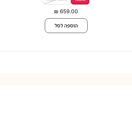
₪
659.00
הוספה לסל
למה אנחנו
נק של בשמים קלאסיים ובשמי בוטיק מיוחדים לגברים ונשים לצד מוצרי 