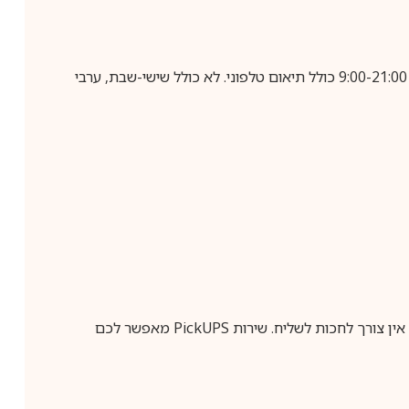
בביצוע הזמנה עד השעה 10:00 בימים א-ה, קבלת המשלוח תבוצע עד חמישה ימי עסקים מיום שלאחר ביצוע ההזמנה, בין השעות 9:00-21:00 כולל תיאום טלפוני. לא כולל שישי-שבת, ערבי
ין צורך לחכות לשליח. שירות
PickUPS
מאפשר לכם