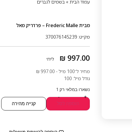
עמוד הבית
»
בשמים לגברים
מבית
Frederic Malle – פרדריק מאל
מק״ט: 370076145239
₪
997.00
ליח׳
מחיר ל־100 מ״ל -
997.00
₪
גודל מ״ל: 100
נשארו במלאי רק 1
-
+
הוספה לסל
קנייה מהירה