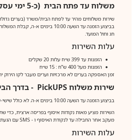
משלוח עד פתח הבית (כ-5 ימי עסקים)
שירות משלוחים מהיר עד לפתח הבית/משרד (בערים גדולות לפרטים 70-60
חג וחול המועד.
עלות השירות
הזמנות עד 399 ש״ח עלות 20 שקלים
הזמנות מעל 400 ש"ח : 15 ש״ח
זמן האספקה בערים לא מרכזיות וערים מעבר לקו הירוק יהיה 3-5 ימי עסק
שירות משלוח
PickUPS
- בדרך הביתה (כ-5 
בביצוע הזמנה עד השעה 10:00 בימים א-ה. לא כולל שישי-שבת,ערבי חג וחול המועד.
השירות מציע מאות נקודות איסוף בפריסה ארצית, כדי שת
מעקב אחר החבילה עד לנקודת האיסוף ו -
SMS
עם הגעת ה
עלות השירות