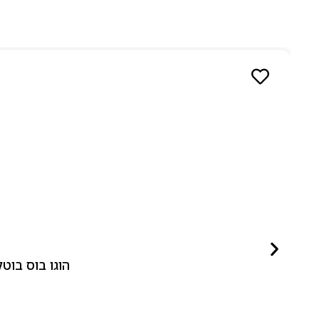
הוגו בוס בוטלד ביונד לאישה